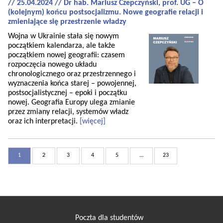
// 25.04.2024 // Dr hab. Mariusz Czepczyński, prof. UG – O
(kolejnym) końcu postsocjalizmu. Nowe geografie relacji i
zmieniające się przestrzenie władzy
Wojna w Ukrainie stała się nowym
początkiem kalendarza, ale także
początkiem nowej geografii: czasem
rozpoczęcia nowego układu
chronologicznego oraz przestrzennego i
wyznaczenia końca starej – powojennej,
postsocjalistycznej – epoki i początku
nowej. Geografia Europy ulega zmianie
przez zmiany relacji, systemów władz
oraz ich interpretacji.
[więcej]
1
2
3
4
5
...
23
Poczta dla studentów