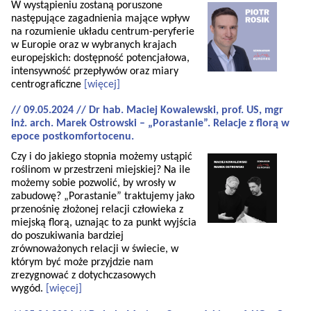
W wystąpieniu zostaną poruszone
następujące zagadnienia mające wpływ
na rozumienie układu centrum-peryferie
w Europie oraz w wybranych krajach
europejskich: dostępność potencjałowa,
intensywność przepływów oraz miary
centrograficzne
[więcej]
// 09.05.2024 // Dr hab. Maciej Kowalewski, prof. US, mgr
inż. arch. Marek Ostrowski – „Porastanie”. Relacje z florą w
epoce postkomfortocenu.
Czy i do jakiego stopnia możemy ustąpić
roślinom w przestrzeni miejskiej? Na ile
możemy sobie pozwolić, by wrosły w
zabudowę? „Porastanie” traktujemy jako
przenośnię złożonej relacji człowieka z
miejską florą, uznając to za punkt wyjścia
do poszukiwania bardziej
zrównoważonych relacji w świecie, w
którym być może przyjdzie nam
zrezygnować z dotychczasowych
wygód.
[więcej]