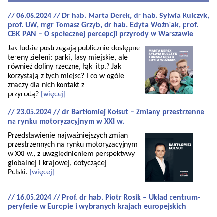
// 06.06.2024 // Dr hab. Marta Derek, dr hab. Sylwia Kulczyk,
prof. UW, mgr Tomasz Grzyb, dr hab. Edyta Woźniak, prof.
CBK PAN – O społecznej percepcji przyrody w Warszawie
Jak ludzie postrzegają publicznie dostępne
tereny zieleni: parki, lasy miejskie, ale
również doliny rzeczne, łąki itp.? Jak
korzystają z tych miejsc? I co w ogóle
znaczy dla nich kontakt z
przyrodą?
[więcej]
// 23.05.2024 // dr Bartłomiej Kołsut – Zmiany przestrzenne
na rynku motoryzacyjnym w XXI w.
Przedstawienie najważniejszych zmian
przestrzennych na rynku motoryzacyjnym
w XXI w., z uwzględnieniem perspektywy
globalnej i krajowej, dotyczącej
Polski.
[więcej]
// 16.05.2024 // Prof. dr hab. Piotr Rosik – Układ centrum-
peryferie w Europie i wybranych krajach europejskich