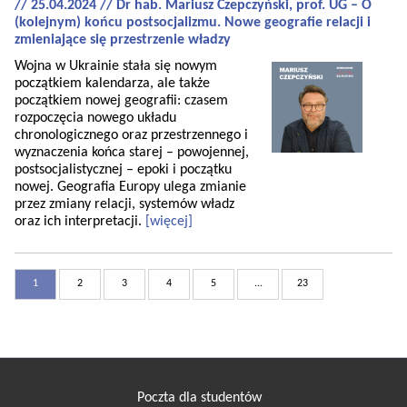
// 25.04.2024 // Dr hab. Mariusz Czepczyński, prof. UG – O
(kolejnym) końcu postsocjalizmu. Nowe geografie relacji i
zmieniające się przestrzenie władzy
Wojna w Ukrainie stała się nowym
początkiem kalendarza, ale także
początkiem nowej geografii: czasem
rozpoczęcia nowego układu
chronologicznego oraz przestrzennego i
wyznaczenia końca starej – powojennej,
postsocjalistycznej – epoki i początku
nowej. Geografia Europy ulega zmianie
przez zmiany relacji, systemów władz
oraz ich interpretacji.
[więcej]
1
2
3
4
5
...
23
Poczta dla studentów