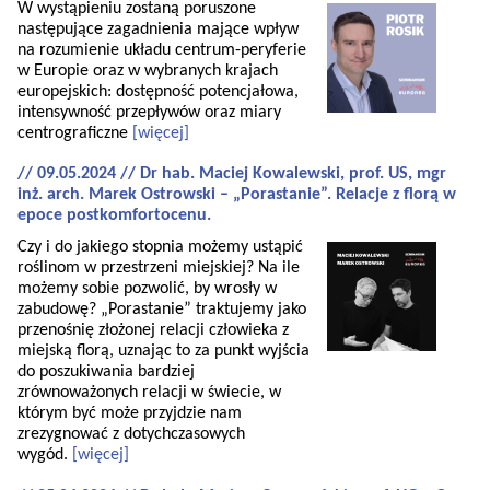
W wystąpieniu zostaną poruszone
następujące zagadnienia mające wpływ
na rozumienie układu centrum-peryferie
w Europie oraz w wybranych krajach
europejskich: dostępność potencjałowa,
intensywność przepływów oraz miary
centrograficzne
[więcej]
// 09.05.2024 // Dr hab. Maciej Kowalewski, prof. US, mgr
inż. arch. Marek Ostrowski – „Porastanie”. Relacje z florą w
epoce postkomfortocenu.
Czy i do jakiego stopnia możemy ustąpić
roślinom w przestrzeni miejskiej? Na ile
możemy sobie pozwolić, by wrosły w
zabudowę? „Porastanie” traktujemy jako
przenośnię złożonej relacji człowieka z
miejską florą, uznając to za punkt wyjścia
do poszukiwania bardziej
zrównoważonych relacji w świecie, w
którym być może przyjdzie nam
zrezygnować z dotychczasowych
wygód.
[więcej]