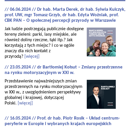
// 06.06.2024 // Dr hab. Marta Derek, dr hab. Sylwia Kulczyk,
prof. UW, mgr Tomasz Grzyb, dr hab. Edyta Woźniak, prof.
CBK PAN – O społecznej percepcji przyrody w Warszawie
Jak ludzie postrzegają publicznie dostępne
tereny zieleni: parki, lasy miejskie, ale
również doliny rzeczne, łąki itp.? Jak
korzystają z tych miejsc? I co w ogóle
znaczy dla nich kontakt z
przyrodą?
[więcej]
// 23.05.2024 // dr Bartłomiej Kołsut – Zmiany przestrzenne
na rynku motoryzacyjnym w XXI w.
Przedstawienie najważniejszych zmian
przestrzennych na rynku motoryzacyjnym
w XXI w., z uwzględnieniem perspektywy
globalnej i krajowej, dotyczącej
Polski.
[więcej]
// 16.05.2024 // Prof. dr hab. Piotr Rosik – Układ centrum-
peryferie w Europie i wybranych krajach europejskich