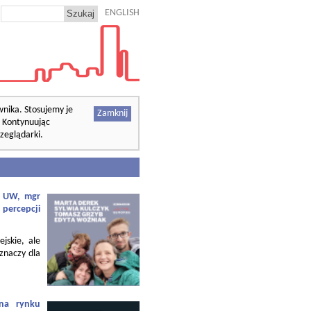
ENGLISH
wnika. Stosujemy je
Zamknij
. Kontynuując
zeglądarki.
f. UW, mgr
 percepcji
ejskie, ale
 znaczy dla
 na rynku