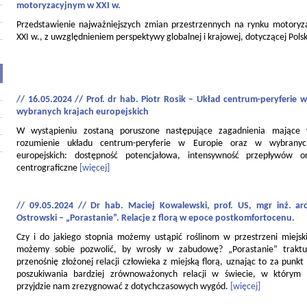
motoryzacyjnym w XXI w.
Przedstawienie najważniejszych zmian przestrzennych na rynku motory
XXI w., z uwzględnieniem perspektywy globalnej i krajowej, dotyczącej Polsk
// 16.05.2024 // Prof. dr hab. Piotr Rosik – Układ centrum-peryferie w
wybranych krajach europejskich
W wystąpieniu zostaną poruszone następujące zagadnienia mające
rozumienie układu centrum-peryferie w Europie oraz w wybranyc
europejskich: dostępność potencjałowa, intensywność przepływów o
centrograficzne
[więcej]
// 09.05.2024 // Dr hab. Maciej Kowalewski, prof. US, mgr inż. ar
Ostrowski – „Porastanie”. Relacje z florą w epoce postkomfortocenu.
Czy i do jakiego stopnia możemy ustąpić roślinom w przestrzeni miejski
możemy sobie pozwolić, by wrosły w zabudowę? „Porastanie” traktu
przenośnię złożonej relacji człowieka z miejską florą, uznając to za punkt
poszukiwania bardziej zrównoważonych relacji w świecie, w którym
przyjdzie nam zrezygnować z dotychczasowych wygód.
[więcej]