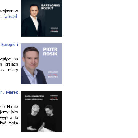
zacyjnym w
i.
[więcej]
 Europie i
 wpływ na
h krajach
raz miary
ch. Marek
ej? Na ile
jemy jako
 wyjścia do
 być może