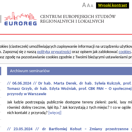
A
A
Wysoki kontrast
A
okies (ciasteczek) umożliwiających zapisywanie informacji na urządzeniu użytko
. Zapoznaj się z naszą
polityką prywatności
oraz opisem jak zablokować
cookies
asz zgodę na pozostawianie cookies zgodnie z Twoimi bieżącymi ustawieniami pr
Archiwum seminariów
// 06.06.2024 // Dr hab. Marta Derek, dr hab. Sylwia Kulczyk, pro
Tomasz Grzyb, dr hab. Edyta Woźniak, prof. CBK PAN – O społecznej
przyrody w Warszawie
Jak ludzie postrzegają publicznie dostępne tereny zieleni: parki, lasy mi
również doliny rzeczne, łąki itp.? Jak korzystają z tych miejsc? I co w ogóle
nich kontakt z przyrodą?
[więcej]
// 23.05.2024 // dr Bartłomiej Kołsut – Zmiany przestrzenne