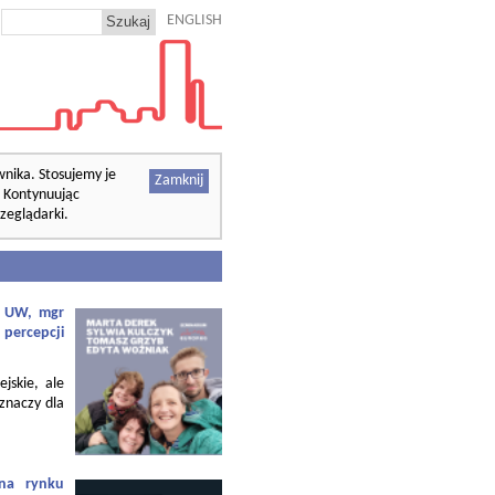
ENGLISH
wnika. Stosujemy je
Zamknij
. Kontynuując
zeglądarki.
f. UW, mgr
 percepcji
ejskie, ale
 znaczy dla
 na rynku