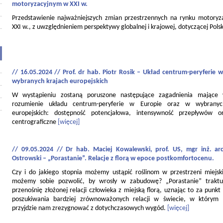
motoryzacyjnym w XXI w.
Przedstawienie najważniejszych zmian przestrzennych na rynku motory
XXI w., z uwzględnieniem perspektywy globalnej i krajowej, dotyczącej Polsk
// 16.05.2024 // Prof. dr hab. Piotr Rosik – Układ centrum-peryferie w
wybranych krajach europejskich
W wystąpieniu zostaną poruszone następujące zagadnienia mające
rozumienie układu centrum-peryferie w Europie oraz w wybranyc
europejskich: dostępność potencjałowa, intensywność przepływów o
centrograficzne
[więcej]
// 09.05.2024 // Dr hab. Maciej Kowalewski, prof. US, mgr inż. ar
Ostrowski – „Porastanie”. Relacje z florą w epoce postkomfortocenu.
Czy i do jakiego stopnia możemy ustąpić roślinom w przestrzeni miejski
możemy sobie pozwolić, by wrosły w zabudowę? „Porastanie” traktu
przenośnię złożonej relacji człowieka z miejską florą, uznając to za punkt
poszukiwania bardziej zrównoważonych relacji w świecie, w którym
przyjdzie nam zrezygnować z dotychczasowych wygód.
[więcej]