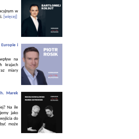
zacyjnym w
i.
[więcej]
 Europie i
 wpływ na
h krajach
raz miary
ch. Marek
ej? Na ile
jemy jako
 wyjścia do
 być może