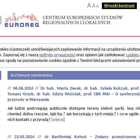
A
A
Wysoki kontrast
A
okies (ciasteczek) umożliwiających zapisywanie informacji na urządzeniu użytko
. Zapoznaj się z naszą
polityką prywatności
oraz opisem jak zablokować
cookies
asz zgodę na pozostawianie cookies zgodnie z Twoimi bieżącymi ustawieniami pr
Archiwum seminariów
// 06.06.2024 // Dr hab. Marta Derek, dr hab. Sylwia Kulczyk, pro
Tomasz Grzyb, dr hab. Edyta Woźniak, prof. CBK PAN – O społecznej
przyrody w Warszawie
Jak ludzie postrzegają publicznie dostępne tereny zieleni: parki, lasy mi
również doliny rzeczne, łąki itp.? Jak korzystają z tych miejsc? I co w ogóle
nich kontakt z przyrodą?
[więcej]
// 23.05.2024 // dr Bartłomiej Kołsut – Zmiany przestrzenne