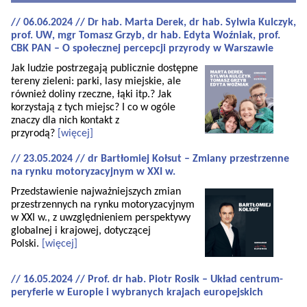
// 06.06.2024 // Dr hab. Marta Derek, dr hab. Sylwia Kulczyk,
prof. UW, mgr Tomasz Grzyb, dr hab. Edyta Woźniak, prof.
CBK PAN – O społecznej percepcji przyrody w Warszawie
Jak ludzie postrzegają publicznie dostępne
tereny zieleni: parki, lasy miejskie, ale
również doliny rzeczne, łąki itp.? Jak
korzystają z tych miejsc? I co w ogóle
znaczy dla nich kontakt z
przyrodą?
[więcej]
// 23.05.2024 // dr Bartłomiej Kołsut – Zmiany przestrzenne
na rynku motoryzacyjnym w XXI w.
Przedstawienie najważniejszych zmian
przestrzennych na rynku motoryzacyjnym
w XXI w., z uwzględnieniem perspektywy
globalnej i krajowej, dotyczącej
Polski.
[więcej]
// 16.05.2024 // Prof. dr hab. Piotr Rosik – Układ centrum-
peryferie w Europie i wybranych krajach europejskich