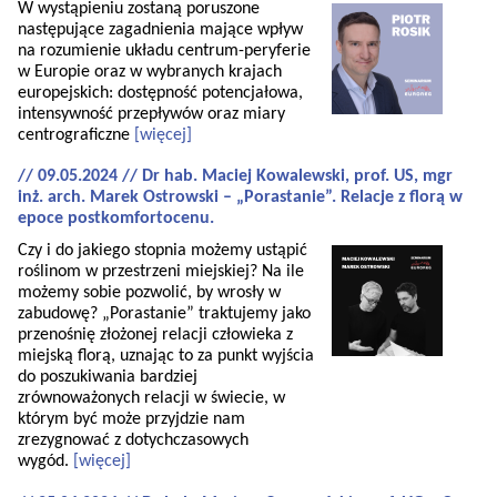
W wystąpieniu zostaną poruszone
następujące zagadnienia mające wpływ
na rozumienie układu centrum-peryferie
w Europie oraz w wybranych krajach
europejskich: dostępność potencjałowa,
intensywność przepływów oraz miary
centrograficzne
[więcej]
// 09.05.2024 // Dr hab. Maciej Kowalewski, prof. US, mgr
inż. arch. Marek Ostrowski – „Porastanie”. Relacje z florą w
epoce postkomfortocenu.
Czy i do jakiego stopnia możemy ustąpić
roślinom w przestrzeni miejskiej? Na ile
możemy sobie pozwolić, by wrosły w
zabudowę? „Porastanie” traktujemy jako
przenośnię złożonej relacji człowieka z
miejską florą, uznając to za punkt wyjścia
do poszukiwania bardziej
zrównoważonych relacji w świecie, w
którym być może przyjdzie nam
zrezygnować z dotychczasowych
wygód.
[więcej]