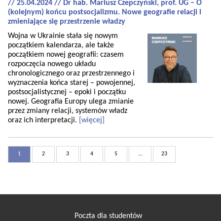
// 25.04.2024 // Dr hab. Mariusz Czepczyński, prof. UG – O
(kolejnym) końcu postsocjalizmu. Nowe geografie relacji i
zmieniające się przestrzenie władzy
Wojna w Ukrainie stała się nowym
początkiem kalendarza, ale także
początkiem nowej geografii: czasem
rozpoczęcia nowego układu
chronologicznego oraz przestrzennego i
wyznaczenia końca starej – powojennej,
postsocjalistycznej – epoki i początku
nowej. Geografia Europy ulega zmianie
przez zmiany relacji, systemów władz
oraz ich interpretacji.
[więcej]
1
2
3
4
5
...
23
Poczta dla studentów