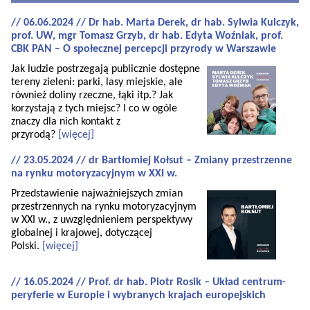
// 06.06.2024 // Dr hab. Marta Derek, dr hab. Sylwia Kulczyk,
prof. UW, mgr Tomasz Grzyb, dr hab. Edyta Woźniak, prof.
CBK PAN – O społecznej percepcji przyrody w Warszawie
Jak ludzie postrzegają publicznie dostępne
tereny zieleni: parki, lasy miejskie, ale
również doliny rzeczne, łąki itp.? Jak
korzystają z tych miejsc? I co w ogóle
znaczy dla nich kontakt z
przyrodą?
[więcej]
// 23.05.2024 // dr Bartłomiej Kołsut – Zmiany przestrzenne
na rynku motoryzacyjnym w XXI w.
Przedstawienie najważniejszych zmian
przestrzennych na rynku motoryzacyjnym
w XXI w., z uwzględnieniem perspektywy
globalnej i krajowej, dotyczącej
Polski.
[więcej]
// 16.05.2024 // Prof. dr hab. Piotr Rosik – Układ centrum-
peryferie w Europie i wybranych krajach europejskich