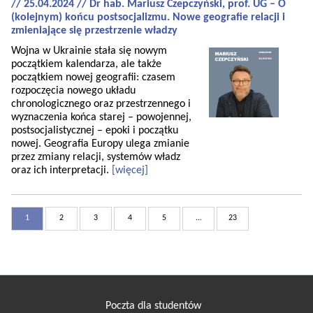
// 25.04.2024 // Dr hab. Mariusz Czepczyński, prof. UG – O
(kolejnym) końcu postsocjalizmu. Nowe geografie relacji i
zmieniające się przestrzenie władzy
Wojna w Ukrainie stała się nowym
początkiem kalendarza, ale także
początkiem nowej geografii: czasem
rozpoczęcia nowego układu
chronologicznego oraz przestrzennego i
wyznaczenia końca starej – powojennej,
postsocjalistycznej – epoki i początku
nowej. Geografia Europy ulega zmianie
przez zmiany relacji, systemów władz
oraz ich interpretacji.
[więcej]
1
2
3
4
5
...
23
Poczta dla studentów