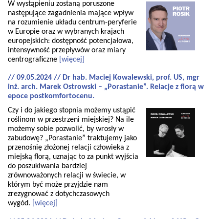
W wystąpieniu zostaną poruszone
następujące zagadnienia mające wpływ
na rozumienie układu centrum-peryferie
w Europie oraz w wybranych krajach
europejskich: dostępność potencjałowa,
intensywność przepływów oraz miary
centrograficzne
[więcej]
// 09.05.2024 // Dr hab. Maciej Kowalewski, prof. US, mgr
inż. arch. Marek Ostrowski – „Porastanie”. Relacje z florą w
epoce postkomfortocenu.
Czy i do jakiego stopnia możemy ustąpić
roślinom w przestrzeni miejskiej? Na ile
możemy sobie pozwolić, by wrosły w
zabudowę? „Porastanie” traktujemy jako
przenośnię złożonej relacji człowieka z
miejską florą, uznając to za punkt wyjścia
do poszukiwania bardziej
zrównoważonych relacji w świecie, w
którym być może przyjdzie nam
zrezygnować z dotychczasowych
wygód.
[więcej]