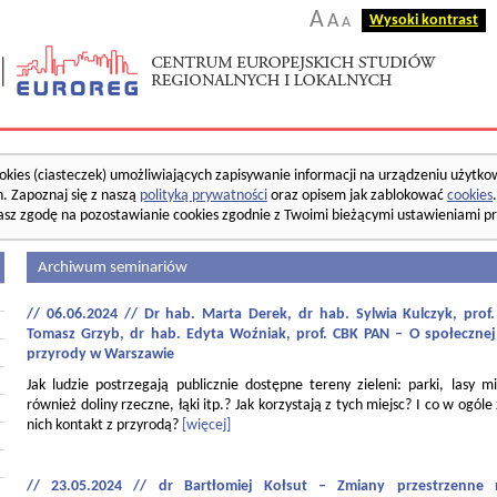
A
A
Wysoki kontrast
A
okies (ciasteczek) umożliwiających zapisywanie informacji na urządzeniu użytko
. Zapoznaj się z naszą
polityką prywatności
oraz opisem jak zablokować
cookies
asz zgodę na pozostawianie cookies zgodnie z Twoimi bieżącymi ustawieniami pr
Archiwum seminariów
// 06.06.2024 // Dr hab. Marta Derek, dr hab. Sylwia Kulczyk, pro
Tomasz Grzyb, dr hab. Edyta Woźniak, prof. CBK PAN – O społecznej
przyrody w Warszawie
Jak ludzie postrzegają publicznie dostępne tereny zieleni: parki, lasy mi
również doliny rzeczne, łąki itp.? Jak korzystają z tych miejsc? I co w ogóle
nich kontakt z przyrodą?
[więcej]
// 23.05.2024 // dr Bartłomiej Kołsut – Zmiany przestrzenne