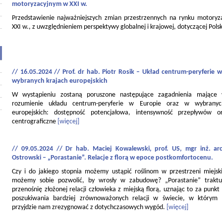
motoryzacyjnym w XXI w.
Przedstawienie najważniejszych zmian przestrzennych na rynku motory
XXI w., z uwzględnieniem perspektywy globalnej i krajowej, dotyczącej Polsk
// 16.05.2024 // Prof. dr hab. Piotr Rosik – Układ centrum-peryferie w
wybranych krajach europejskich
W wystąpieniu zostaną poruszone następujące zagadnienia mające
rozumienie układu centrum-peryferie w Europie oraz w wybranyc
europejskich: dostępność potencjałowa, intensywność przepływów o
centrograficzne
[więcej]
// 09.05.2024 // Dr hab. Maciej Kowalewski, prof. US, mgr inż. ar
Ostrowski – „Porastanie”. Relacje z florą w epoce postkomfortocenu.
Czy i do jakiego stopnia możemy ustąpić roślinom w przestrzeni miejski
możemy sobie pozwolić, by wrosły w zabudowę? „Porastanie” traktu
przenośnię złożonej relacji człowieka z miejską florą, uznając to za punkt
poszukiwania bardziej zrównoważonych relacji w świecie, w którym
przyjdzie nam zrezygnować z dotychczasowych wygód.
[więcej]