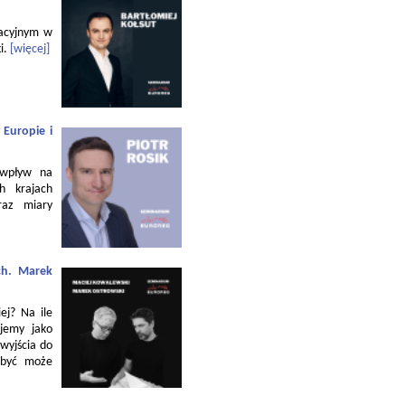
zacyjnym w
i.
[więcej]
 Europie i
 wpływ na
h krajach
raz miary
ch. Marek
ej? Na ile
jemy jako
 wyjścia do
 być może