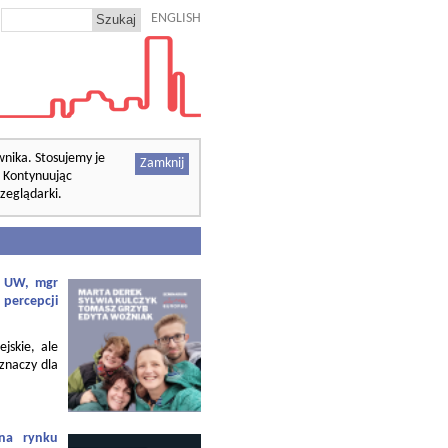
ENGLISH
wnika. Stosujemy je
Zamknij
. Kontynuując
zeglądarki.
f. UW, mgr
 percepcji
ejskie, ale
 znaczy dla
 na rynku