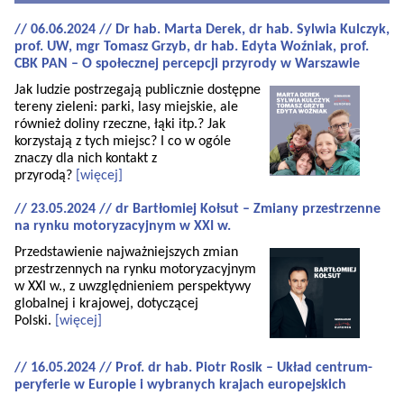
// 06.06.2024 // Dr hab. Marta Derek, dr hab. Sylwia Kulczyk,
prof. UW, mgr Tomasz Grzyb, dr hab. Edyta Woźniak, prof.
CBK PAN – O społecznej percepcji przyrody w Warszawie
Jak ludzie postrzegają publicznie dostępne
tereny zieleni: parki, lasy miejskie, ale
również doliny rzeczne, łąki itp.? Jak
korzystają z tych miejsc? I co w ogóle
znaczy dla nich kontakt z
przyrodą?
[więcej]
// 23.05.2024 // dr Bartłomiej Kołsut – Zmiany przestrzenne
na rynku motoryzacyjnym w XXI w.
Przedstawienie najważniejszych zmian
przestrzennych na rynku motoryzacyjnym
w XXI w., z uwzględnieniem perspektywy
globalnej i krajowej, dotyczącej
Polski.
[więcej]
// 16.05.2024 // Prof. dr hab. Piotr Rosik – Układ centrum-
peryferie w Europie i wybranych krajach europejskich