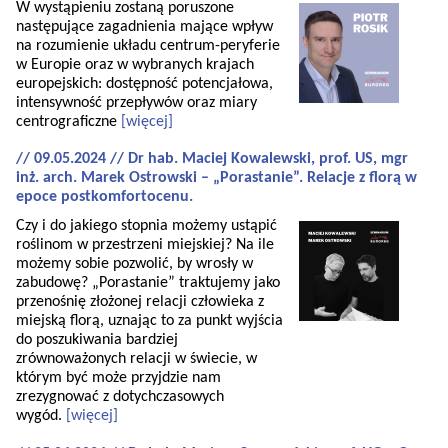
W wystąpieniu zostaną poruszone
następujące zagadnienia mające wpływ
na rozumienie układu centrum-peryferie
w Europie oraz w wybranych krajach
europejskich: dostępność potencjałowa,
intensywność przepływów oraz miary
centrograficzne
[więcej]
// 09.05.2024 // Dr hab. Maciej Kowalewski, prof. US, mgr
inż. arch. Marek Ostrowski – „Porastanie”. Relacje z florą w
epoce postkomfortocenu.
Czy i do jakiego stopnia możemy ustąpić
roślinom w przestrzeni miejskiej? Na ile
możemy sobie pozwolić, by wrosły w
zabudowę? „Porastanie” traktujemy jako
przenośnię złożonej relacji człowieka z
miejską florą, uznając to za punkt wyjścia
do poszukiwania bardziej
zrównoważonych relacji w świecie, w
którym być może przyjdzie nam
zrezygnować z dotychczasowych
wygód.
[więcej]