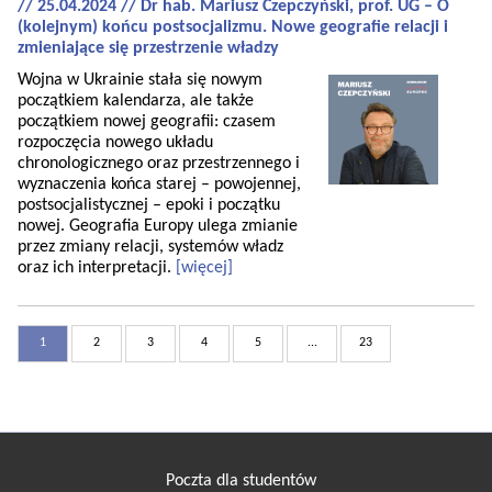
// 25.04.2024 // Dr hab. Mariusz Czepczyński, prof. UG – O
(kolejnym) końcu postsocjalizmu. Nowe geografie relacji i
zmieniające się przestrzenie władzy
Wojna w Ukrainie stała się nowym
początkiem kalendarza, ale także
początkiem nowej geografii: czasem
rozpoczęcia nowego układu
chronologicznego oraz przestrzennego i
wyznaczenia końca starej – powojennej,
postsocjalistycznej – epoki i początku
nowej. Geografia Europy ulega zmianie
przez zmiany relacji, systemów władz
oraz ich interpretacji.
[więcej]
1
2
3
4
5
...
23
Poczta dla studentów