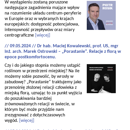
W wystąpieniu zostaną poruszone
następujące zagadnienia mające wpływ
na rozumienie układu centrum-peryferie
w Europie oraz w wybranych krajach
europejskich: dostępność potencjałowa,
intensywność przepływów oraz miary
centrograficzne
[więcej]
// 09.05.2024 // Dr hab. Maciej Kowalewski, prof. US, mgr
inż. arch. Marek Ostrowski – „Porastanie”. Relacje z florą w
epoce postkomfortocenu.
Czy i do jakiego stopnia możemy ustąpić
roślinom w przestrzeni miejskiej? Na ile
możemy sobie pozwolić, by wrosły w
zabudowę? „Porastanie” traktujemy jako
przenośnię złożonej relacji człowieka z
miejską florą, uznając to za punkt wyjścia
do poszukiwania bardziej
zrównoważonych relacji w świecie, w
którym być może przyjdzie nam
zrezygnować z dotychczasowych
wygód.
[więcej]