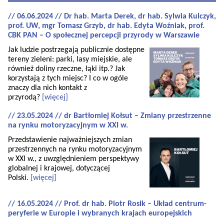
// 06.06.2024 // Dr hab. Marta Derek, dr hab. Sylwia Kulczyk,
prof. UW, mgr Tomasz Grzyb, dr hab. Edyta Woźniak, prof.
CBK PAN – O społecznej percepcji przyrody w Warszawie
Jak ludzie postrzegają publicznie dostępne
tereny zieleni: parki, lasy miejskie, ale
również doliny rzeczne, łąki itp.? Jak
korzystają z tych miejsc? I co w ogóle
znaczy dla nich kontakt z
przyrodą?
[więcej]
// 23.05.2024 // dr Bartłomiej Kołsut – Zmiany przestrzenne
na rynku motoryzacyjnym w XXI w.
Przedstawienie najważniejszych zmian
przestrzennych na rynku motoryzacyjnym
w XXI w., z uwzględnieniem perspektywy
globalnej i krajowej, dotyczącej
Polski.
[więcej]
// 16.05.2024 // Prof. dr hab. Piotr Rosik – Układ centrum-
peryferie w Europie i wybranych krajach europejskich