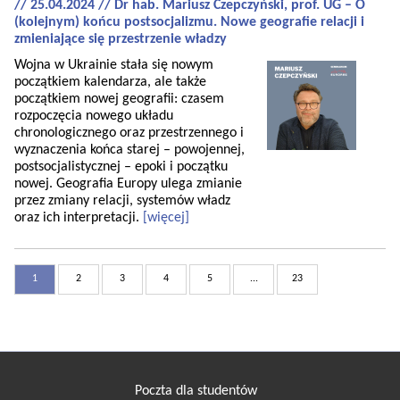
// 25.04.2024 // Dr hab. Mariusz Czepczyński, prof. UG – O
(kolejnym) końcu postsocjalizmu. Nowe geografie relacji i
zmieniające się przestrzenie władzy
Wojna w Ukrainie stała się nowym
początkiem kalendarza, ale także
początkiem nowej geografii: czasem
rozpoczęcia nowego układu
chronologicznego oraz przestrzennego i
wyznaczenia końca starej – powojennej,
postsocjalistycznej – epoki i początku
nowej. Geografia Europy ulega zmianie
przez zmiany relacji, systemów władz
oraz ich interpretacji.
[więcej]
1
2
3
4
5
...
23
Poczta dla studentów