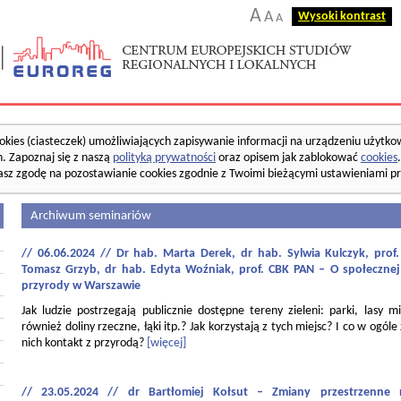
A
A
Wysoki kontrast
A
okies (ciasteczek) umożliwiających zapisywanie informacji na urządzeniu użytko
. Zapoznaj się z naszą
polityką prywatności
oraz opisem jak zablokować
cookies
asz zgodę na pozostawianie cookies zgodnie z Twoimi bieżącymi ustawieniami pr
Archiwum seminariów
// 06.06.2024 // Dr hab. Marta Derek, dr hab. Sylwia Kulczyk, pro
Tomasz Grzyb, dr hab. Edyta Woźniak, prof. CBK PAN – O społecznej
przyrody w Warszawie
Jak ludzie postrzegają publicznie dostępne tereny zieleni: parki, lasy mi
również doliny rzeczne, łąki itp.? Jak korzystają z tych miejsc? I co w ogóle
nich kontakt z przyrodą?
[więcej]
// 23.05.2024 // dr Bartłomiej Kołsut – Zmiany przestrzenne