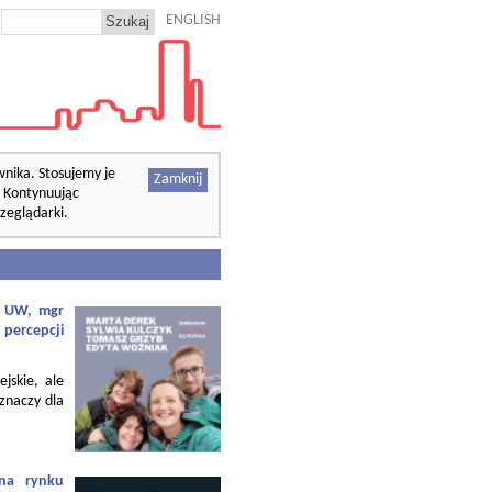
ENGLISH
wnika. Stosujemy je
Zamknij
. Kontynuując
zeglądarki.
f. UW, mgr
 percepcji
ejskie, ale
 znaczy dla
 na rynku