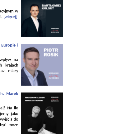
zacyjnym w
i.
[więcej]
 Europie i
 wpływ na
h krajach
raz miary
ch. Marek
ej? Na ile
jemy jako
 wyjścia do
 być może