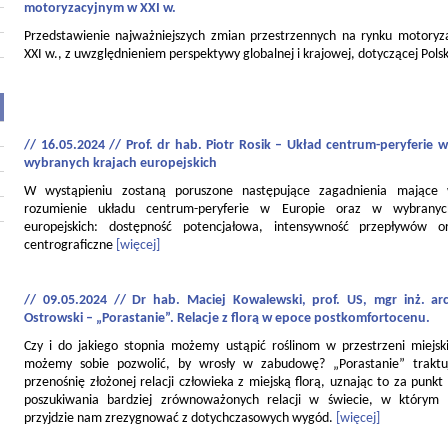
motoryzacyjnym w XXI w.
Przedstawienie najważniejszych zmian przestrzennych na rynku motory
XXI w., z uwzględnieniem perspektywy globalnej i krajowej, dotyczącej Polsk
// 16.05.2024 // Prof. dr hab. Piotr Rosik – Układ centrum-peryferie w
wybranych krajach europejskich
W wystąpieniu zostaną poruszone następujące zagadnienia mające
rozumienie układu centrum-peryferie w Europie oraz w wybranyc
europejskich: dostępność potencjałowa, intensywność przepływów o
centrograficzne
[więcej]
// 09.05.2024 // Dr hab. Maciej Kowalewski, prof. US, mgr inż. ar
Ostrowski – „Porastanie”. Relacje z florą w epoce postkomfortocenu.
Czy i do jakiego stopnia możemy ustąpić roślinom w przestrzeni miejski
możemy sobie pozwolić, by wrosły w zabudowę? „Porastanie” traktu
przenośnię złożonej relacji człowieka z miejską florą, uznając to za punkt
poszukiwania bardziej zrównoważonych relacji w świecie, w którym
przyjdzie nam zrezygnować z dotychczasowych wygód.
[więcej]