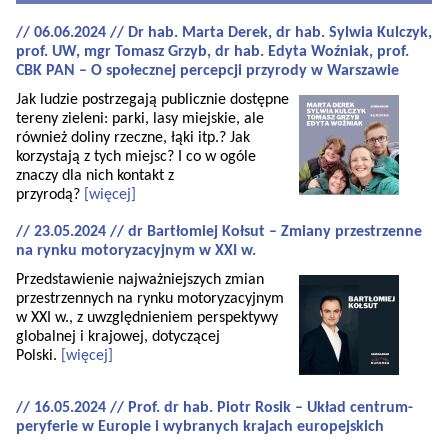
// 06.06.2024 // Dr hab. Marta Derek, dr hab. Sylwia Kulczyk,
prof. UW, mgr Tomasz Grzyb, dr hab. Edyta Woźniak, prof.
CBK PAN – O społecznej percepcji przyrody w Warszawie
Jak ludzie postrzegają publicznie dostępne
tereny zieleni: parki, lasy miejskie, ale
również doliny rzeczne, łąki itp.? Jak
korzystają z tych miejsc? I co w ogóle
znaczy dla nich kontakt z
przyrodą?
[więcej]
// 23.05.2024 // dr Bartłomiej Kołsut – Zmiany przestrzenne
na rynku motoryzacyjnym w XXI w.
Przedstawienie najważniejszych zmian
przestrzennych na rynku motoryzacyjnym
w XXI w., z uwzględnieniem perspektywy
globalnej i krajowej, dotyczącej
Polski.
[więcej]
// 16.05.2024 // Prof. dr hab. Piotr Rosik – Układ centrum-
peryferie w Europie i wybranych krajach europejskich