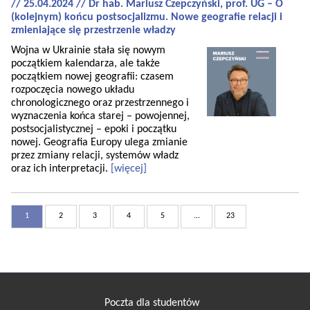
// 25.04.2024 // Dr hab. Mariusz Czepczyński, prof. UG – O
(kolejnym) końcu postsocjalizmu. Nowe geografie relacji i
zmieniające się przestrzenie władzy
Wojna w Ukrainie stała się nowym
początkiem kalendarza, ale także
początkiem nowej geografii: czasem
rozpoczęcia nowego układu
chronologicznego oraz przestrzennego i
wyznaczenia końca starej – powojennej,
postsocjalistycznej – epoki i początku
nowej. Geografia Europy ulega zmianie
przez zmiany relacji, systemów władz
oraz ich interpretacji.
[więcej]
1
2
3
4
5
...
23
Poczta dla studentów