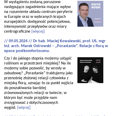
W wystąpieniu zostaną poruszone
następujące zagadnienia mające wpływ
na rozumienie układu centrum-peryferie
w Europie oraz w wybranych krajach
europejskich: dostępność potencjałowa,
intensywność przepływów oraz miary
centrograficzne
[więcej]
// 09.05.2024 // Dr hab. Maciej Kowalewski, prof. US, mgr
inż. arch. Marek Ostrowski – „Porastanie”. Relacje z florą w
epoce postkomfortocenu.
Czy i do jakiego stopnia możemy ustąpić
roślinom w przestrzeni miejskiej? Na ile
możemy sobie pozwolić, by wrosły w
zabudowę? „Porastanie” traktujemy jako
przenośnię złożonej relacji człowieka z
miejską florą, uznając to za punkt wyjścia
do poszukiwania bardziej
zrównoważonych relacji w świecie, w
którym być może przyjdzie nam
zrezygnować z dotychczasowych
wygód.
[więcej]