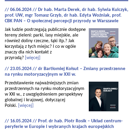
// 06.06.2024 // Dr hab. Marta Derek, dr hab. Sylwia Kulczyk,
prof. UW, mgr Tomasz Grzyb, dr hab. Edyta Woźniak, prof.
CBK PAN – O społecznej percepcji przyrody w Warszawie
Jak ludzie postrzegają publicznie dostępne
tereny zieleni: parki, lasy miejskie, ale
również doliny rzeczne, łąki itp.? Jak
korzystają z tych miejsc? I co w ogóle
znaczy dla nich kontakt z
przyrodą?
[więcej]
// 23.05.2024 // dr Bartłomiej Kołsut – Zmiany przestrzenne
na rynku motoryzacyjnym w XXI w.
Przedstawienie najważniejszych zmian
przestrzennych na rynku motoryzacyjnym
w XXI w., z uwzględnieniem perspektywy
globalnej i krajowej, dotyczącej
Polski.
[więcej]
// 16.05.2024 // Prof. dr hab. Piotr Rosik – Układ centrum-
peryferie w Europie i wybranych krajach europejskich