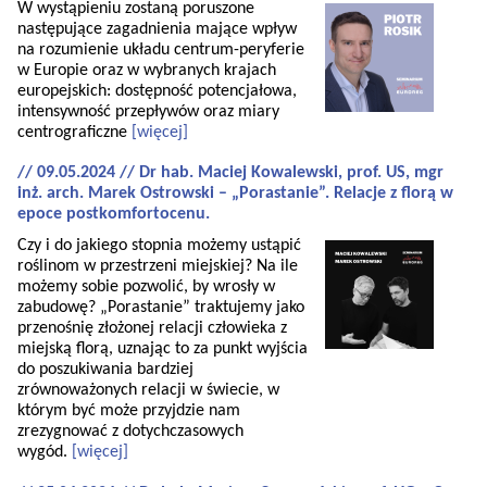
W wystąpieniu zostaną poruszone
następujące zagadnienia mające wpływ
na rozumienie układu centrum-peryferie
w Europie oraz w wybranych krajach
europejskich: dostępność potencjałowa,
intensywność przepływów oraz miary
centrograficzne
[więcej]
// 09.05.2024 // Dr hab. Maciej Kowalewski, prof. US, mgr
inż. arch. Marek Ostrowski – „Porastanie”. Relacje z florą w
epoce postkomfortocenu.
Czy i do jakiego stopnia możemy ustąpić
roślinom w przestrzeni miejskiej? Na ile
możemy sobie pozwolić, by wrosły w
zabudowę? „Porastanie” traktujemy jako
przenośnię złożonej relacji człowieka z
miejską florą, uznając to za punkt wyjścia
do poszukiwania bardziej
zrównoważonych relacji w świecie, w
którym być może przyjdzie nam
zrezygnować z dotychczasowych
wygód.
[więcej]