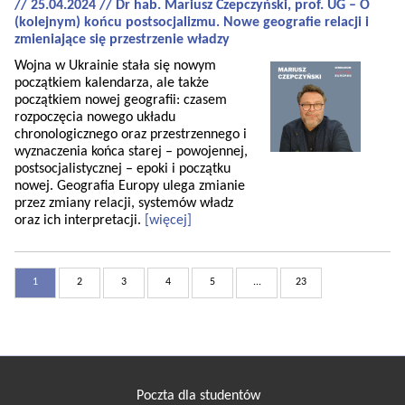
// 25.04.2024 // Dr hab. Mariusz Czepczyński, prof. UG – O
(kolejnym) końcu postsocjalizmu. Nowe geografie relacji i
zmieniające się przestrzenie władzy
Wojna w Ukrainie stała się nowym
początkiem kalendarza, ale także
początkiem nowej geografii: czasem
rozpoczęcia nowego układu
chronologicznego oraz przestrzennego i
wyznaczenia końca starej – powojennej,
postsocjalistycznej – epoki i początku
nowej. Geografia Europy ulega zmianie
przez zmiany relacji, systemów władz
oraz ich interpretacji.
[więcej]
1
2
3
4
5
...
23
Poczta dla studentów