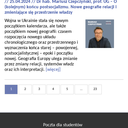
// 25.04.2024 // Dr hab. Mariusz Czepczyński, prof. UG – O
(kolejnym) końcu postsocjalizmu. Nowe geografie relacji i
zmieniające się przestrzenie władzy
Wojna w Ukrainie stała się nowym
początkiem kalendarza, ale także
początkiem nowej geografii: czasem
rozpoczęcia nowego układu
chronologicznego oraz przestrzennego i
wyznaczenia końca starej – powojennej,
postsocjalistycznej – epoki i początku
nowej. Geografia Europy ulega zmianie
przez zmiany relacji, systemów władz
oraz ich interpretacji.
[więcej]
1
2
3
4
5
...
23
Poczta dla studentów