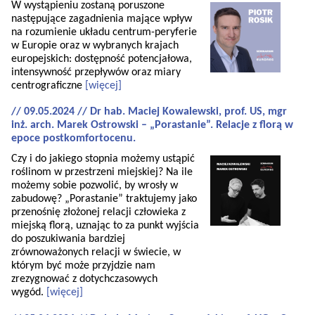
W wystąpieniu zostaną poruszone
następujące zagadnienia mające wpływ
na rozumienie układu centrum-peryferie
w Europie oraz w wybranych krajach
europejskich: dostępność potencjałowa,
intensywność przepływów oraz miary
centrograficzne
[więcej]
// 09.05.2024 // Dr hab. Maciej Kowalewski, prof. US, mgr
inż. arch. Marek Ostrowski – „Porastanie”. Relacje z florą w
epoce postkomfortocenu.
Czy i do jakiego stopnia możemy ustąpić
roślinom w przestrzeni miejskiej? Na ile
możemy sobie pozwolić, by wrosły w
zabudowę? „Porastanie” traktujemy jako
przenośnię złożonej relacji człowieka z
miejską florą, uznając to za punkt wyjścia
do poszukiwania bardziej
zrównoważonych relacji w świecie, w
którym być może przyjdzie nam
zrezygnować z dotychczasowych
wygód.
[więcej]