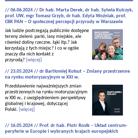
// 06.06.2024 // Dr hab. Marta Derek, dr hab. Sylwia Kulczyk,
prof. UW, mgr Tomasz Grzyb, dr hab. Edyta Woźniak, prof.
CBK PAN – O społecznej percepcji przyrody w Warszawie
Jak ludzie postrzegają publicznie dostępne
tereny zieleni: parki, lasy miejskie, ale
również doliny rzeczne, łąki itp.? Jak
korzystają z tych miejsc? I co w ogóle
znaczy dla nich kontakt z
przyrodą?
[więcej]
// 23.05.2024 // dr Bartłomiej Kołsut – Zmiany przestrzenne
na rynku motoryzacyjnym w XXI w.
Przedstawienie najważniejszych zmian
przestrzennych na rynku motoryzacyjnym
w XXI w., z uwzględnieniem perspektywy
globalnej i krajowej, dotyczącej
Polski.
[więcej]
// 16.05.2024 // Prof. dr hab. Piotr Rosik – Układ centrum-
peryferie w Europie i wybranych krajach europejskich