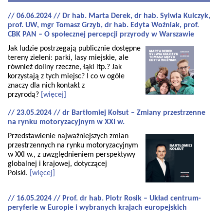
// 06.06.2024 // Dr hab. Marta Derek, dr hab. Sylwia Kulczyk,
prof. UW, mgr Tomasz Grzyb, dr hab. Edyta Woźniak, prof.
CBK PAN – O społecznej percepcji przyrody w Warszawie
Jak ludzie postrzegają publicznie dostępne
tereny zieleni: parki, lasy miejskie, ale
również doliny rzeczne, łąki itp.? Jak
korzystają z tych miejsc? I co w ogóle
znaczy dla nich kontakt z
przyrodą?
[więcej]
// 23.05.2024 // dr Bartłomiej Kołsut – Zmiany przestrzenne
na rynku motoryzacyjnym w XXI w.
Przedstawienie najważniejszych zmian
przestrzennych na rynku motoryzacyjnym
w XXI w., z uwzględnieniem perspektywy
globalnej i krajowej, dotyczącej
Polski.
[więcej]
// 16.05.2024 // Prof. dr hab. Piotr Rosik – Układ centrum-
peryferie w Europie i wybranych krajach europejskich