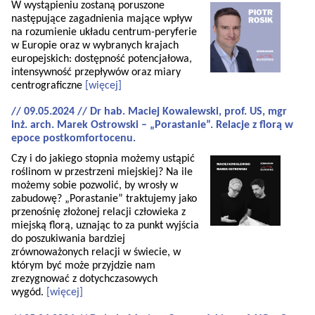
W wystąpieniu zostaną poruszone
następujące zagadnienia mające wpływ
na rozumienie układu centrum-peryferie
w Europie oraz w wybranych krajach
europejskich: dostępność potencjałowa,
intensywność przepływów oraz miary
centrograficzne
[więcej]
// 09.05.2024 // Dr hab. Maciej Kowalewski, prof. US, mgr
inż. arch. Marek Ostrowski – „Porastanie”. Relacje z florą w
epoce postkomfortocenu.
Czy i do jakiego stopnia możemy ustąpić
roślinom w przestrzeni miejskiej? Na ile
możemy sobie pozwolić, by wrosły w
zabudowę? „Porastanie” traktujemy jako
przenośnię złożonej relacji człowieka z
miejską florą, uznając to za punkt wyjścia
do poszukiwania bardziej
zrównoważonych relacji w świecie, w
którym być może przyjdzie nam
zrezygnować z dotychczasowych
wygód.
[więcej]