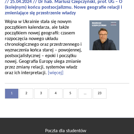
// 25.04.2024 // Dr hab. Mariusz Czepczyński, prof. UG – O
(kolejnym) końcu postsocjalizmu. Nowe geografie relacji i
zmieniające się przestrzenie władzy
Wojna w Ukrainie stała się nowym
początkiem kalendarza, ale także
początkiem nowej geografii: czasem
rozpoczęcia nowego układu
chronologicznego oraz przestrzennego i
wyznaczenia końca starej – powojennej,
postsocjalistycznej – epoki i początku
nowej. Geografia Europy ulega zmianie
przez zmiany relacji, systemów władz
oraz ich interpretacji.
[więcej]
1
2
3
4
5
...
23
Poczta dla studentów