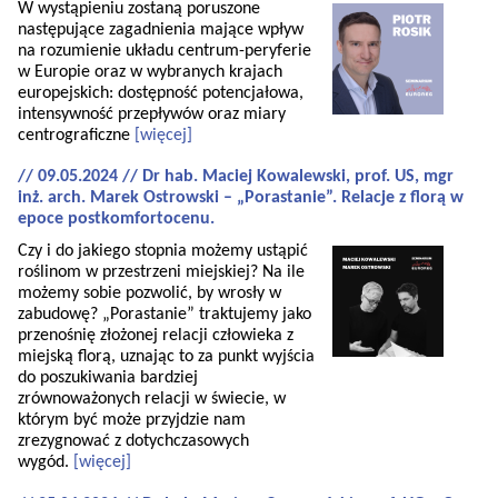
W wystąpieniu zostaną poruszone
następujące zagadnienia mające wpływ
na rozumienie układu centrum-peryferie
w Europie oraz w wybranych krajach
europejskich: dostępność potencjałowa,
intensywność przepływów oraz miary
centrograficzne
[więcej]
// 09.05.2024 // Dr hab. Maciej Kowalewski, prof. US, mgr
inż. arch. Marek Ostrowski – „Porastanie”. Relacje z florą w
epoce postkomfortocenu.
Czy i do jakiego stopnia możemy ustąpić
roślinom w przestrzeni miejskiej? Na ile
możemy sobie pozwolić, by wrosły w
zabudowę? „Porastanie” traktujemy jako
przenośnię złożonej relacji człowieka z
miejską florą, uznając to za punkt wyjścia
do poszukiwania bardziej
zrównoważonych relacji w świecie, w
którym być może przyjdzie nam
zrezygnować z dotychczasowych
wygód.
[więcej]