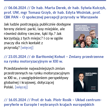
// 06.06.2024 // Dr hab. Marta Derek, dr hab. Sylwia Kulczyk,
prof. UW, mgr Tomasz Grzyb, dr hab. Edyta Woźniak, prof.
CBK PAN – O społecznej percepcji przyrody w Warszawie
Jak ludzie postrzegają publicznie dostępne
tereny zieleni: parki, lasy miejskie, ale
również doliny rzeczne, łąki itp.? Jak
korzystają z tych miejsc? I co w ogóle
znaczy dla nich kontakt z
przyrodą?
[więcej]
// 23.05.2024 // dr Bartłomiej Kołsut – Zmiany przestrzenne
na rynku motoryzacyjnym w XXI w.
Przedstawienie najważniejszych zmian
przestrzennych na rynku motoryzacyjnym
w XXI w., z uwzględnieniem perspektywy
globalnej i krajowej, dotyczącej
Polski.
[więcej]
// 16.05.2024 // Prof. dr hab. Piotr Rosik – Układ centrum-
peryferie w Europie i wybranych krajach europejskich