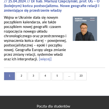
// 25.04.2024 // Dr hab. Mariusz Czepczyński, prof. UG – O
(kolejnym) końcu postsocjalizmu. Nowe geografie relacji i
zmieniające się przestrzenie władzy
Wojna w Ukrainie stała się nowym
początkiem kalendarza, ale także
początkiem nowej geografii: czasem
rozpoczęcia nowego układu
chronologicznego oraz przestrzennego i
wyznaczenia końca starej – powojennej,
postsocjalistycznej – epoki i początku
nowej. Geografia Europy ulega zmianie
przez zmiany relacji, systemów władz
oraz ich interpretacji.
[więcej]
1
2
3
4
5
...
23
Poczta dla studentów