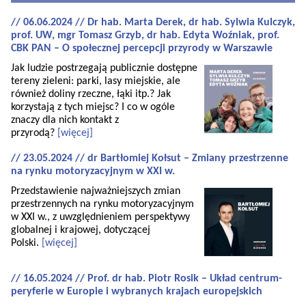
// 06.06.2024 // Dr hab. Marta Derek, dr hab. Sylwia Kulczyk,
prof. UW, mgr Tomasz Grzyb, dr hab. Edyta Woźniak, prof.
CBK PAN – O społecznej percepcji przyrody w Warszawie
Jak ludzie postrzegają publicznie dostępne
tereny zieleni: parki, lasy miejskie, ale
również doliny rzeczne, łąki itp.? Jak
korzystają z tych miejsc? I co w ogóle
znaczy dla nich kontakt z
przyrodą?
[więcej]
// 23.05.2024 // dr Bartłomiej Kołsut – Zmiany przestrzenne
na rynku motoryzacyjnym w XXI w.
Przedstawienie najważniejszych zmian
przestrzennych na rynku motoryzacyjnym
w XXI w., z uwzględnieniem perspektywy
globalnej i krajowej, dotyczącej
Polski.
[więcej]
// 16.05.2024 // Prof. dr hab. Piotr Rosik – Układ centrum-
peryferie w Europie i wybranych krajach europejskich