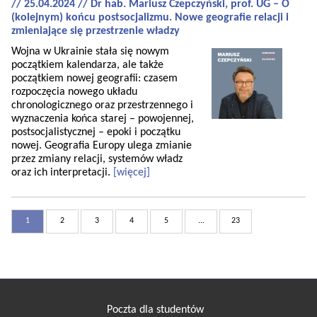
// 25.04.2024 // Dr hab. Mariusz Czepczyński, prof. UG – O
(kolejnym) końcu postsocjalizmu. Nowe geografie relacji i
zmieniające się przestrzenie władzy
Wojna w Ukrainie stała się nowym
początkiem kalendarza, ale także
początkiem nowej geografii: czasem
rozpoczęcia nowego układu
chronologicznego oraz przestrzennego i
wyznaczenia końca starej – powojennej,
postsocjalistycznej – epoki i początku
nowej. Geografia Europy ulega zmianie
przez zmiany relacji, systemów władz
oraz ich interpretacji.
[więcej]
1
2
3
4
5
...
23
Poczta dla studentów