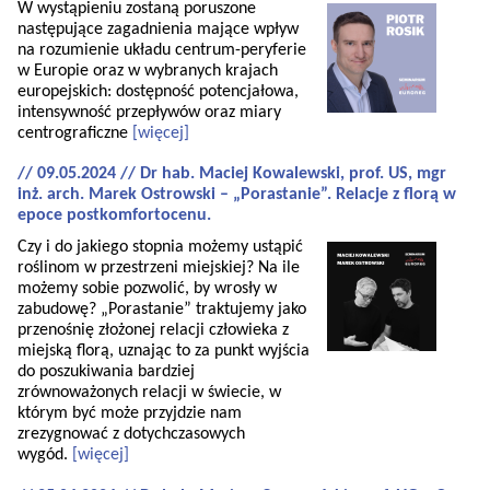
W wystąpieniu zostaną poruszone
następujące zagadnienia mające wpływ
na rozumienie układu centrum-peryferie
w Europie oraz w wybranych krajach
europejskich: dostępność potencjałowa,
intensywność przepływów oraz miary
centrograficzne
[więcej]
// 09.05.2024 // Dr hab. Maciej Kowalewski, prof. US, mgr
inż. arch. Marek Ostrowski – „Porastanie”. Relacje z florą w
epoce postkomfortocenu.
Czy i do jakiego stopnia możemy ustąpić
roślinom w przestrzeni miejskiej? Na ile
możemy sobie pozwolić, by wrosły w
zabudowę? „Porastanie” traktujemy jako
przenośnię złożonej relacji człowieka z
miejską florą, uznając to za punkt wyjścia
do poszukiwania bardziej
zrównoważonych relacji w świecie, w
którym być może przyjdzie nam
zrezygnować z dotychczasowych
wygód.
[więcej]