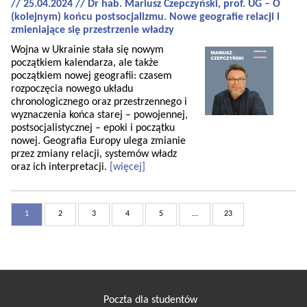
// 25.04.2024 // Dr hab. Mariusz Czepczyński, prof. UG – O
(kolejnym) końcu postsocjalizmu. Nowe geografie relacji i
zmieniające się przestrzenie władzy
Wojna w Ukrainie stała się nowym
początkiem kalendarza, ale także
początkiem nowej geografii: czasem
rozpoczęcia nowego układu
chronologicznego oraz przestrzennego i
wyznaczenia końca starej – powojennej,
postsocjalistycznej – epoki i początku
nowej. Geografia Europy ulega zmianie
przez zmiany relacji, systemów władz
oraz ich interpretacji.
[więcej]
1
2
3
4
5
...
23
Poczta dla studentów