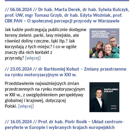
// 06.06.2024 // Dr hab. Marta Derek, dr hab. Sylwia Kulczyk,
prof. UW, mgr Tomasz Grzyb, dr hab. Edyta Woźniak, prof.
CBK PAN – O społecznej percepcji przyrody w Warszawie
Jak ludzie postrzegają publicznie dostępne
tereny zieleni: parki, lasy miejskie, ale
również doliny rzeczne, łąki itp.? Jak
korzystają z tych miejsc? I co w ogóle
znaczy dla nich kontakt z
przyrodą?
[więcej]
// 23.05.2024 // dr Bartłomiej Kołsut – Zmiany przestrzenne
na rynku motoryzacyjnym w XXI w.
Przedstawienie najważniejszych zmian
przestrzennych na rynku motoryzacyjnym
w XXI w., z uwzględnieniem perspektywy
globalnej i krajowej, dotyczącej
Polski.
[więcej]
// 16.05.2024 // Prof. dr hab. Piotr Rosik – Układ centrum-
peryferie w Europie i wybranych krajach europejskich