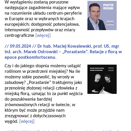
W wystąpieniu zostaną poruszone
następujące zagadnienia mające wpływ
na rozumienie układu centrum-peryferie
w Europie oraz w wybranych krajach
europejskich: dostępność potencjałowa,
intensywność przepływów oraz miary
centrograficzne
[więcej]
// 09.05.2024 // Dr hab. Maciej Kowalewski, prof. US, mgr
inż. arch. Marek Ostrowski – „Porastanie”. Relacje z florą w
epoce postkomfortocenu.
Czy i do jakiego stopnia możemy ustąpić
roślinom w przestrzeni miejskiej? Na ile
możemy sobie pozwolić, by wrosły w
zabudowę? „Porastanie” traktujemy jako
przenośnię złożonej relacji człowieka z
miejską florą, uznając to za punkt wyjścia
do poszukiwania bardziej
zrównoważonych relacji w świecie, w
którym być może przyjdzie nam
zrezygnować z dotychczasowych
wygód.
[więcej]