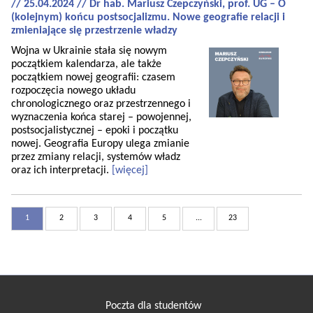
// 25.04.2024 // Dr hab. Mariusz Czepczyński, prof. UG – O
(kolejnym) końcu postsocjalizmu. Nowe geografie relacji i
zmieniające się przestrzenie władzy
Wojna w Ukrainie stała się nowym
początkiem kalendarza, ale także
początkiem nowej geografii: czasem
rozpoczęcia nowego układu
chronologicznego oraz przestrzennego i
wyznaczenia końca starej – powojennej,
postsocjalistycznej – epoki i początku
nowej. Geografia Europy ulega zmianie
przez zmiany relacji, systemów władz
oraz ich interpretacji.
[więcej]
1
2
3
4
5
...
23
Poczta dla studentów