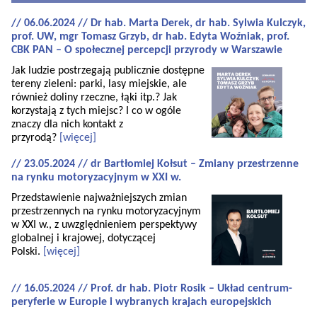
// 06.06.2024 // Dr hab. Marta Derek, dr hab. Sylwia Kulczyk,
prof. UW, mgr Tomasz Grzyb, dr hab. Edyta Woźniak, prof.
CBK PAN – O społecznej percepcji przyrody w Warszawie
Jak ludzie postrzegają publicznie dostępne
tereny zieleni: parki, lasy miejskie, ale
również doliny rzeczne, łąki itp.? Jak
korzystają z tych miejsc? I co w ogóle
znaczy dla nich kontakt z
przyrodą?
[więcej]
// 23.05.2024 // dr Bartłomiej Kołsut – Zmiany przestrzenne
na rynku motoryzacyjnym w XXI w.
Przedstawienie najważniejszych zmian
przestrzennych na rynku motoryzacyjnym
w XXI w., z uwzględnieniem perspektywy
globalnej i krajowej, dotyczącej
Polski.
[więcej]
// 16.05.2024 // Prof. dr hab. Piotr Rosik – Układ centrum-
peryferie w Europie i wybranych krajach europejskich