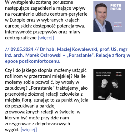
W wystąpieniu zostaną poruszone
następujące zagadnienia mające wpływ
na rozumienie układu centrum-peryferie
w Europie oraz w wybranych krajach
europejskich: dostępność potencjałowa,
intensywność przepływów oraz miary
centrograficzne
[więcej]
// 09.05.2024 // Dr hab. Maciej Kowalewski, prof. US, mgr
inż. arch. Marek Ostrowski – „Porastanie”. Relacje z florą w
epoce postkomfortocenu.
Czy i do jakiego stopnia możemy ustąpić
roślinom w przestrzeni miejskiej? Na ile
możemy sobie pozwolić, by wrosły w
zabudowę? „Porastanie” traktujemy jako
przenośnię złożonej relacji człowieka z
miejską florą, uznając to za punkt wyjścia
do poszukiwania bardziej
zrównoważonych relacji w świecie, w
którym być może przyjdzie nam
zrezygnować z dotychczasowych
wygód.
[więcej]