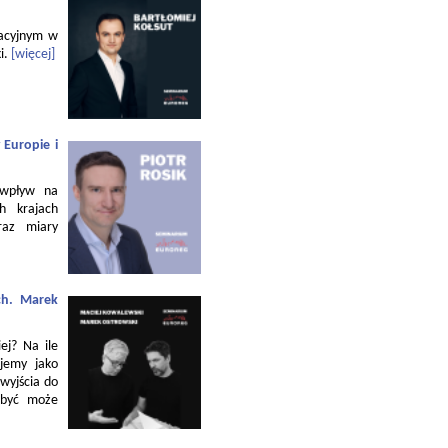
zacyjnym w
i.
[więcej]
 Europie i
 wpływ na
h krajach
raz miary
ch. Marek
ej? Na ile
jemy jako
 wyjścia do
 być może