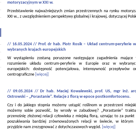
motoryzacyjnym w XXI w.
Przedstawienie najważniejszych zmian przestrzennych na rynku motory
XXI w., z uwzględnieniem perspektywy globalnej i krajowej, dotyczącej Polsk
// 16.05.2024 // Prof. dr hab. Piotr Rosik – Układ centrum-peryferie w
wybranych krajach europejskich
W wystąpieniu zostaną poruszone następujące zagadnienia mające
rozumienie układu centrum-peryferie w Europie oraz w wybranyc
europejskich: dostępność potencjałowa, intensywność przepływów o
centrograficzne
[więcej]
// 09.05.2024 // Dr hab. Maciej Kowalewski, prof. US, mgr inż. ar
Ostrowski – „Porastanie”. Relacje z florą w epoce postkomfortocenu.
Czy i do jakiego stopnia możemy ustąpić roślinom w przestrzeni miejski
możemy sobie pozwolić, by wrosły w zabudowę? „Porastanie” traktu
przenośnię złożonej relacji człowieka z miejską florą, uznając to za punkt
poszukiwania bardziej zrównoważonych relacji w świecie, w którym
przyjdzie nam zrezygnować z dotychczasowych wygód.
[więcej]