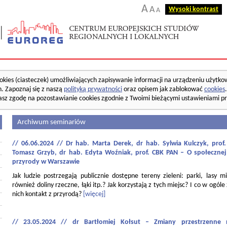
A
A
Wysoki kontrast
A
okies (ciasteczek) umożliwiających zapisywanie informacji na urządzeniu użytko
. Zapoznaj się z naszą
polityką prywatności
oraz opisem jak zablokować
cookies
asz zgodę na pozostawianie cookies zgodnie z Twoimi bieżącymi ustawieniami pr
Archiwum seminariów
// 06.06.2024 // Dr hab. Marta Derek, dr hab. Sylwia Kulczyk, pro
Tomasz Grzyb, dr hab. Edyta Woźniak, prof. CBK PAN – O społecznej
przyrody w Warszawie
Jak ludzie postrzegają publicznie dostępne tereny zieleni: parki, lasy mi
również doliny rzeczne, łąki itp.? Jak korzystają z tych miejsc? I co w ogóle
nich kontakt z przyrodą?
[więcej]
// 23.05.2024 // dr Bartłomiej Kołsut – Zmiany przestrzenne