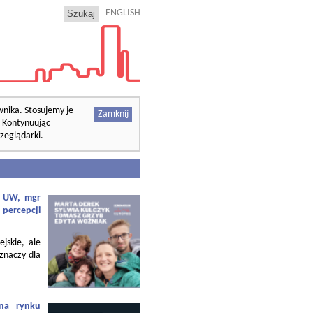
ENGLISH
wnika. Stosujemy je
Zamknij
. Kontynuując
zeglądarki.
f. UW, mgr
 percepcji
ejskie, ale
 znaczy dla
 na rynku