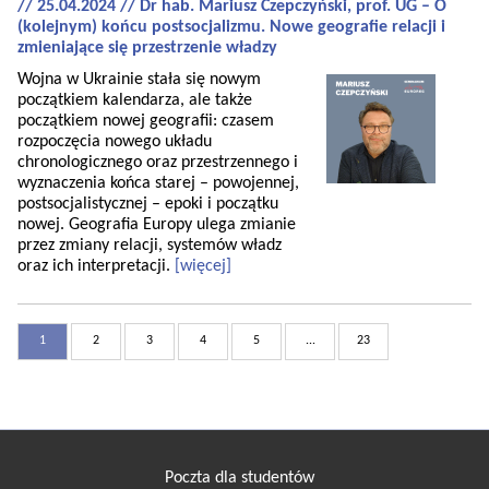
// 25.04.2024 // Dr hab. Mariusz Czepczyński, prof. UG – O
(kolejnym) końcu postsocjalizmu. Nowe geografie relacji i
zmieniające się przestrzenie władzy
Wojna w Ukrainie stała się nowym
początkiem kalendarza, ale także
początkiem nowej geografii: czasem
rozpoczęcia nowego układu
chronologicznego oraz przestrzennego i
wyznaczenia końca starej – powojennej,
postsocjalistycznej – epoki i początku
nowej. Geografia Europy ulega zmianie
przez zmiany relacji, systemów władz
oraz ich interpretacji.
[więcej]
1
2
3
4
5
...
23
Poczta dla studentów