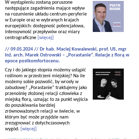
W wystąpieniu zostaną poruszone
następujące zagadnienia mające wpływ
na rozumienie układu centrum-peryferie
w Europie oraz w wybranych krajach
europejskich: dostępność potencjałowa,
intensywność przepływów oraz miary
centrograficzne
[więcej]
// 09.05.2024 // Dr hab. Maciej Kowalewski, prof. US, mgr
inż. arch. Marek Ostrowski – „Porastanie”. Relacje z florą w
epoce postkomfortocenu.
Czy i do jakiego stopnia możemy ustąpić
roślinom w przestrzeni miejskiej? Na ile
możemy sobie pozwolić, by wrosły w
zabudowę? „Porastanie” traktujemy jako
przenośnię złożonej relacji człowieka z
miejską florą, uznając to za punkt wyjścia
do poszukiwania bardziej
zrównoważonych relacji w świecie, w
którym być może przyjdzie nam
zrezygnować z dotychczasowych
wygód.
[więcej]