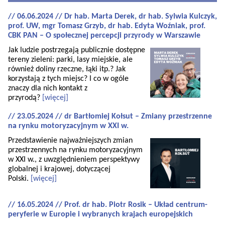
// 06.06.2024 // Dr hab. Marta Derek, dr hab. Sylwia Kulczyk,
prof. UW, mgr Tomasz Grzyb, dr hab. Edyta Woźniak, prof.
CBK PAN – O społecznej percepcji przyrody w Warszawie
Jak ludzie postrzegają publicznie dostępne
tereny zieleni: parki, lasy miejskie, ale
również doliny rzeczne, łąki itp.? Jak
korzystają z tych miejsc? I co w ogóle
znaczy dla nich kontakt z
przyrodą?
[więcej]
// 23.05.2024 // dr Bartłomiej Kołsut – Zmiany przestrzenne
na rynku motoryzacyjnym w XXI w.
Przedstawienie najważniejszych zmian
przestrzennych na rynku motoryzacyjnym
w XXI w., z uwzględnieniem perspektywy
globalnej i krajowej, dotyczącej
Polski.
[więcej]
// 16.05.2024 // Prof. dr hab. Piotr Rosik – Układ centrum-
peryferie w Europie i wybranych krajach europejskich