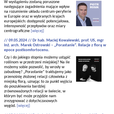
W wystąpieniu zostaną poruszone
następujące zagadnienia mające wpływ
na rozumienie układu centrum-peryferie
w Europie oraz w wybranych krajach
europejskich: dostępność potencjałowa,
intensywność przepływów oraz miary
centrograficzne
[więcej]
// 09.05.2024 // Dr hab. Maciej Kowalewski, prof. US, mgr
inż. arch. Marek Ostrowski – „Porastanie”. Relacje z florą w
epoce postkomfortocenu.
Czy i do jakiego stopnia możemy ustąpić
roślinom w przestrzeni miejskiej? Na ile
możemy sobie pozwolić, by wrosły w
zabudowę? „Porastanie” traktujemy jako
przenośnię złożonej relacji człowieka z
miejską florą, uznając to za punkt wyjścia
do poszukiwania bardziej
zrównoważonych relacji w świecie, w
którym być może przyjdzie nam
zrezygnować z dotychczasowych
wygód.
[więcej]