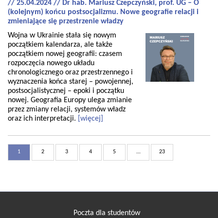
// 25.04.2024 // Dr hab. Mariusz Czepczyński, prof. UG – O
(kolejnym) końcu postsocjalizmu. Nowe geografie relacji i
zmieniające się przestrzenie władzy
Wojna w Ukrainie stała się nowym
początkiem kalendarza, ale także
początkiem nowej geografii: czasem
rozpoczęcia nowego układu
chronologicznego oraz przestrzennego i
wyznaczenia końca starej – powojennej,
postsocjalistycznej – epoki i początku
nowej. Geografia Europy ulega zmianie
przez zmiany relacji, systemów władz
oraz ich interpretacji.
[więcej]
1
2
3
4
5
...
23
Poczta dla studentów