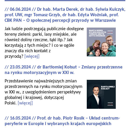
// 06.06.2024 // Dr hab. Marta Derek, dr hab. Sylwia Kulczyk,
prof. UW, mgr Tomasz Grzyb, dr hab. Edyta Woźniak, prof.
CBK PAN – O społecznej percepcji przyrody w Warszawie
Jak ludzie postrzegają publicznie dostępne
tereny zieleni: parki, lasy miejskie, ale
również doliny rzeczne, łąki itp.? Jak
korzystają z tych miejsc? I co w ogóle
znaczy dla nich kontakt z
przyrodą?
[więcej]
// 23.05.2024 // dr Bartłomiej Kołsut – Zmiany przestrzenne
na rynku motoryzacyjnym w XXI w.
Przedstawienie najważniejszych zmian
przestrzennych na rynku motoryzacyjnym
w XXI w., z uwzględnieniem perspektywy
globalnej i krajowej, dotyczącej
Polski.
[więcej]
// 16.05.2024 // Prof. dr hab. Piotr Rosik – Układ centrum-
peryferie w Europie i wybranych krajach europejskich