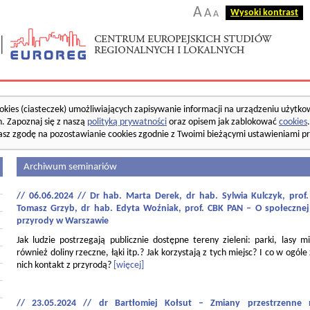
A
A
Wysoki kontrast
A
okies (ciasteczek) umożliwiających zapisywanie informacji na urządzeniu użytko
. Zapoznaj się z naszą
polityką prywatności
oraz opisem jak zablokować
cookies
asz zgodę na pozostawianie cookies zgodnie z Twoimi bieżącymi ustawieniami pr
Archiwum seminariów
// 06.06.2024 // Dr hab. Marta Derek, dr hab. Sylwia Kulczyk, pro
Tomasz Grzyb, dr hab. Edyta Woźniak, prof. CBK PAN – O społecznej
przyrody w Warszawie
Jak ludzie postrzegają publicznie dostępne tereny zieleni: parki, lasy mi
również doliny rzeczne, łąki itp.? Jak korzystają z tych miejsc? I co w ogóle
nich kontakt z przyrodą?
[więcej]
// 23.05.2024 // dr Bartłomiej Kołsut – Zmiany przestrzenne