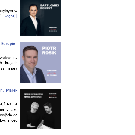
zacyjnym w
i.
[więcej]
 Europie i
 wpływ na
h krajach
raz miary
ch. Marek
ej? Na ile
jemy jako
 wyjścia do
 być może