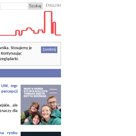
ENGLISH
wnika. Stosujemy je
Zamknij
. Kontynuując
zeglądarki.
f. UW, mgr
 percepcji
ejskie, ale
 znaczy dla
 na rynku