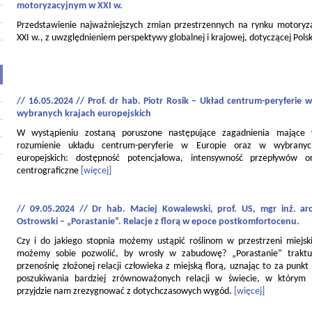
motoryzacyjnym w XXI w.
Przedstawienie najważniejszych zmian przestrzennych na rynku motory
XXI w., z uwzględnieniem perspektywy globalnej i krajowej, dotyczącej Polsk
// 16.05.2024 // Prof. dr hab. Piotr Rosik – Układ centrum-peryferie w
wybranych krajach europejskich
W wystąpieniu zostaną poruszone następujące zagadnienia mające
rozumienie układu centrum-peryferie w Europie oraz w wybranyc
europejskich: dostępność potencjałowa, intensywność przepływów o
centrograficzne
[więcej]
// 09.05.2024 // Dr hab. Maciej Kowalewski, prof. US, mgr inż. ar
Ostrowski – „Porastanie”. Relacje z florą w epoce postkomfortocenu.
Czy i do jakiego stopnia możemy ustąpić roślinom w przestrzeni miejski
możemy sobie pozwolić, by wrosły w zabudowę? „Porastanie” traktu
przenośnię złożonej relacji człowieka z miejską florą, uznając to za punkt
poszukiwania bardziej zrównoważonych relacji w świecie, w którym
przyjdzie nam zrezygnować z dotychczasowych wygód.
[więcej]