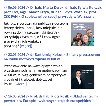
// 06.06.2024 // Dr hab. Marta Derek, dr hab. Sylwia Kulczyk,
prof. UW, mgr Tomasz Grzyb, dr hab. Edyta Woźniak, prof.
CBK PAN – O społecznej percepcji przyrody w Warszawie
Jak ludzie postrzegają publicznie dostępne
tereny zieleni: parki, lasy miejskie, ale
również doliny rzeczne, łąki itp.? Jak
korzystają z tych miejsc? I co w ogóle
znaczy dla nich kontakt z
przyrodą?
[więcej]
// 23.05.2024 // dr Bartłomiej Kołsut – Zmiany przestrzenne
na rynku motoryzacyjnym w XXI w.
Przedstawienie najważniejszych zmian
przestrzennych na rynku motoryzacyjnym
w XXI w., z uwzględnieniem perspektywy
globalnej i krajowej, dotyczącej
Polski.
[więcej]
// 16.05.2024 // Prof. dr hab. Piotr Rosik – Układ centrum-
peryferie w Europie i wybranych krajach europejskich