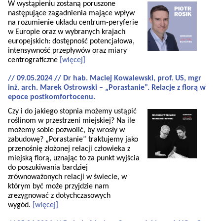
W wystąpieniu zostaną poruszone
następujące zagadnienia mające wpływ
na rozumienie układu centrum-peryferie
w Europie oraz w wybranych krajach
europejskich: dostępność potencjałowa,
intensywność przepływów oraz miary
centrograficzne
[więcej]
// 09.05.2024 // Dr hab. Maciej Kowalewski, prof. US, mgr
inż. arch. Marek Ostrowski – „Porastanie”. Relacje z florą w
epoce postkomfortocenu.
Czy i do jakiego stopnia możemy ustąpić
roślinom w przestrzeni miejskiej? Na ile
możemy sobie pozwolić, by wrosły w
zabudowę? „Porastanie” traktujemy jako
przenośnię złożonej relacji człowieka z
miejską florą, uznając to za punkt wyjścia
do poszukiwania bardziej
zrównoważonych relacji w świecie, w
którym być może przyjdzie nam
zrezygnować z dotychczasowych
wygód.
[więcej]