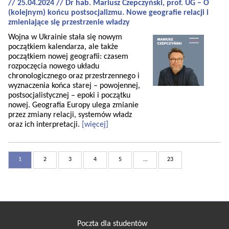
// 25.04.2024 // Dr hab. Mariusz Czepczyński, prof. UG – O
(kolejnym) końcu postsocjalizmu. Nowe geografie relacji i
zmieniające się przestrzenie władzy
Wojna w Ukrainie stała się nowym
początkiem kalendarza, ale także
początkiem nowej geografii: czasem
rozpoczęcia nowego układu
chronologicznego oraz przestrzennego i
wyznaczenia końca starej – powojennej,
postsocjalistycznej – epoki i początku
nowej. Geografia Europy ulega zmianie
przez zmiany relacji, systemów władz
oraz ich interpretacji.
[więcej]
1
2
3
4
5
...
23
Poczta dla studentów