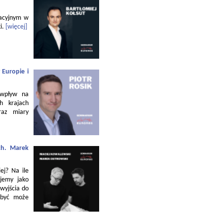
zacyjnym w
i.
[więcej]
 Europie i
 wpływ na
h krajach
raz miary
ch. Marek
ej? Na ile
jemy jako
 wyjścia do
 być może