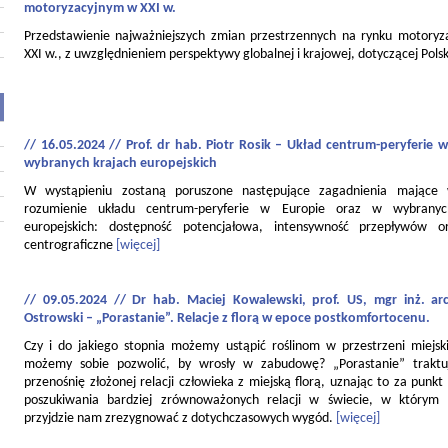
motoryzacyjnym w XXI w.
Przedstawienie najważniejszych zmian przestrzennych na rynku motory
XXI w., z uwzględnieniem perspektywy globalnej i krajowej, dotyczącej Polsk
// 16.05.2024 // Prof. dr hab. Piotr Rosik – Układ centrum-peryferie w
wybranych krajach europejskich
W wystąpieniu zostaną poruszone następujące zagadnienia mające
rozumienie układu centrum-peryferie w Europie oraz w wybranyc
europejskich: dostępność potencjałowa, intensywność przepływów o
centrograficzne
[więcej]
// 09.05.2024 // Dr hab. Maciej Kowalewski, prof. US, mgr inż. ar
Ostrowski – „Porastanie”. Relacje z florą w epoce postkomfortocenu.
Czy i do jakiego stopnia możemy ustąpić roślinom w przestrzeni miejski
możemy sobie pozwolić, by wrosły w zabudowę? „Porastanie” traktu
przenośnię złożonej relacji człowieka z miejską florą, uznając to za punkt
poszukiwania bardziej zrównoważonych relacji w świecie, w którym
przyjdzie nam zrezygnować z dotychczasowych wygód.
[więcej]