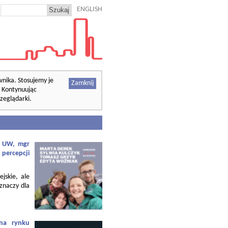
ENGLISH
wnika. Stosujemy je
Zamknij
. Kontynuując
zeglądarki.
f. UW, mgr
 percepcji
ejskie, ale
 znaczy dla
 na rynku