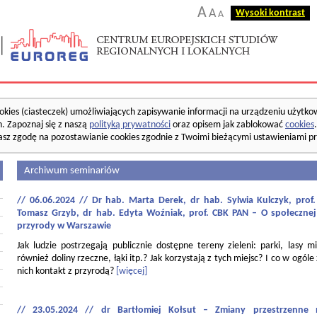
A
A
Wysoki kontrast
A
okies (ciasteczek) umożliwiających zapisywanie informacji na urządzeniu użytko
. Zapoznaj się z naszą
polityką prywatności
oraz opisem jak zablokować
cookies
asz zgodę na pozostawianie cookies zgodnie z Twoimi bieżącymi ustawieniami pr
Archiwum seminariów
// 06.06.2024 // Dr hab. Marta Derek, dr hab. Sylwia Kulczyk, pro
Tomasz Grzyb, dr hab. Edyta Woźniak, prof. CBK PAN – O społecznej
przyrody w Warszawie
Jak ludzie postrzegają publicznie dostępne tereny zieleni: parki, lasy mi
również doliny rzeczne, łąki itp.? Jak korzystają z tych miejsc? I co w ogóle
nich kontakt z przyrodą?
[więcej]
// 23.05.2024 // dr Bartłomiej Kołsut – Zmiany przestrzenne