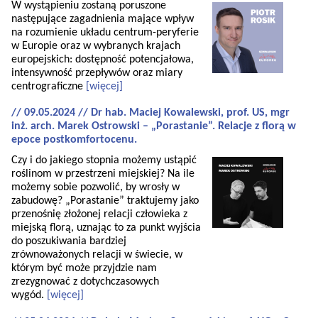
W wystąpieniu zostaną poruszone
następujące zagadnienia mające wpływ
na rozumienie układu centrum-peryferie
w Europie oraz w wybranych krajach
europejskich: dostępność potencjałowa,
intensywność przepływów oraz miary
centrograficzne
[więcej]
// 09.05.2024 // Dr hab. Maciej Kowalewski, prof. US, mgr
inż. arch. Marek Ostrowski – „Porastanie”. Relacje z florą w
epoce postkomfortocenu.
Czy i do jakiego stopnia możemy ustąpić
roślinom w przestrzeni miejskiej? Na ile
możemy sobie pozwolić, by wrosły w
zabudowę? „Porastanie” traktujemy jako
przenośnię złożonej relacji człowieka z
miejską florą, uznając to za punkt wyjścia
do poszukiwania bardziej
zrównoważonych relacji w świecie, w
którym być może przyjdzie nam
zrezygnować z dotychczasowych
wygód.
[więcej]