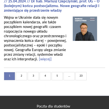
// 25.04.2024 // Dr hab. Mariusz Czepczyński, prof. UG – O
(kolejnym) końcu postsocjalizmu. Nowe geografie relacji i
zmieniające się przestrzenie władzy
Wojna w Ukrainie stała się nowym
początkiem kalendarza, ale także
początkiem nowej geografii: czasem
rozpoczęcia nowego układu
chronologicznego oraz przestrzennego i
wyznaczenia końca starej – powojennej,
postsocjalistycznej – epoki i początku
nowej. Geografia Europy ulega zmianie
przez zmiany relacji, systemów władz
oraz ich interpretacji.
[więcej]
1
2
3
4
5
...
23
Poczta dla studentów