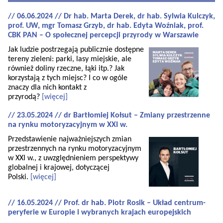
// 06.06.2024 // Dr hab. Marta Derek, dr hab. Sylwia Kulczyk,
prof. UW, mgr Tomasz Grzyb, dr hab. Edyta Woźniak, prof.
CBK PAN – O społecznej percepcji przyrody w Warszawie
Jak ludzie postrzegają publicznie dostępne
tereny zieleni: parki, lasy miejskie, ale
również doliny rzeczne, łąki itp.? Jak
korzystają z tych miejsc? I co w ogóle
znaczy dla nich kontakt z
przyrodą?
[więcej]
// 23.05.2024 // dr Bartłomiej Kołsut – Zmiany przestrzenne
na rynku motoryzacyjnym w XXI w.
Przedstawienie najważniejszych zmian
przestrzennych na rynku motoryzacyjnym
w XXI w., z uwzględnieniem perspektywy
globalnej i krajowej, dotyczącej
Polski.
[więcej]
// 16.05.2024 // Prof. dr hab. Piotr Rosik – Układ centrum-
peryferie w Europie i wybranych krajach europejskich