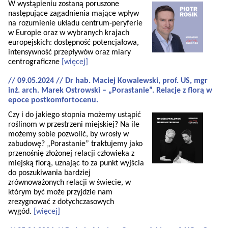
W wystąpieniu zostaną poruszone
następujące zagadnienia mające wpływ
na rozumienie układu centrum-peryferie
w Europie oraz w wybranych krajach
europejskich: dostępność potencjałowa,
intensywność przepływów oraz miary
centrograficzne
[więcej]
// 09.05.2024 // Dr hab. Maciej Kowalewski, prof. US, mgr
inż. arch. Marek Ostrowski – „Porastanie”. Relacje z florą w
epoce postkomfortocenu.
Czy i do jakiego stopnia możemy ustąpić
roślinom w przestrzeni miejskiej? Na ile
możemy sobie pozwolić, by wrosły w
zabudowę? „Porastanie” traktujemy jako
przenośnię złożonej relacji człowieka z
miejską florą, uznając to za punkt wyjścia
do poszukiwania bardziej
zrównoważonych relacji w świecie, w
którym być może przyjdzie nam
zrezygnować z dotychczasowych
wygód.
[więcej]