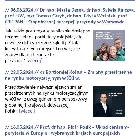
// 06.06.2024 // Dr hab. Marta Derek, dr hab. Sylwia Kulczyk,
prof. UW, mgr Tomasz Grzyb, dr hab. Edyta Woźniak, prof.
CBK PAN – O społecznej percepcji przyrody w Warszawie
Jak ludzie postrzegają publicznie dostępne
tereny zieleni: parki, lasy miejskie, ale
również doliny rzeczne, łąki itp.? Jak
korzystają z tych miejsc? I co w ogóle
znaczy dla nich kontakt z
przyrodą?
[więcej]
// 23.05.2024 // dr Bartłomiej Kołsut – Zmiany przestrzenne
na rynku motoryzacyjnym w XXI w.
Przedstawienie najważniejszych zmian
przestrzennych na rynku motoryzacyjnym
w XXI w., z uwzględnieniem perspektywy
globalnej i krajowej, dotyczącej
Polski.
[więcej]
// 16.05.2024 // Prof. dr hab. Piotr Rosik – Układ centrum-
peryferie w Europie i wybranych krajach europejskich