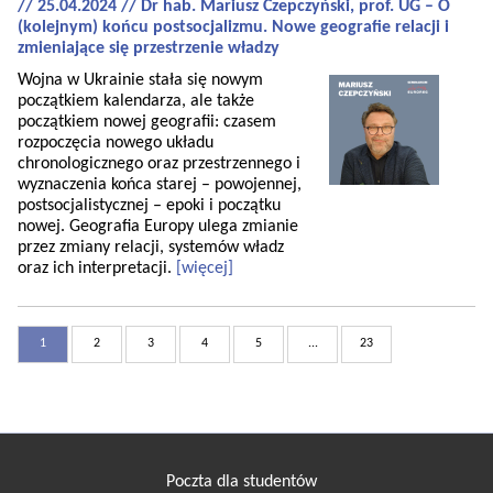
// 25.04.2024 // Dr hab. Mariusz Czepczyński, prof. UG – O
(kolejnym) końcu postsocjalizmu. Nowe geografie relacji i
zmieniające się przestrzenie władzy
Wojna w Ukrainie stała się nowym
początkiem kalendarza, ale także
początkiem nowej geografii: czasem
rozpoczęcia nowego układu
chronologicznego oraz przestrzennego i
wyznaczenia końca starej – powojennej,
postsocjalistycznej – epoki i początku
nowej. Geografia Europy ulega zmianie
przez zmiany relacji, systemów władz
oraz ich interpretacji.
[więcej]
1
2
3
4
5
...
23
Poczta dla studentów