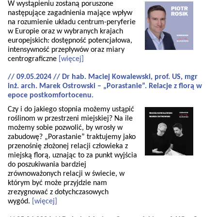
W wystąpieniu zostaną poruszone
następujące zagadnienia mające wpływ
na rozumienie układu centrum-peryferie
w Europie oraz w wybranych krajach
europejskich: dostępność potencjałowa,
intensywność przepływów oraz miary
centrograficzne
[więcej]
// 09.05.2024 // Dr hab. Maciej Kowalewski, prof. US, mgr
inż. arch. Marek Ostrowski – „Porastanie”. Relacje z florą w
epoce postkomfortocenu.
Czy i do jakiego stopnia możemy ustąpić
roślinom w przestrzeni miejskiej? Na ile
możemy sobie pozwolić, by wrosły w
zabudowę? „Porastanie” traktujemy jako
przenośnię złożonej relacji człowieka z
miejską florą, uznając to za punkt wyjścia
do poszukiwania bardziej
zrównoważonych relacji w świecie, w
którym być może przyjdzie nam
zrezygnować z dotychczasowych
wygód.
[więcej]