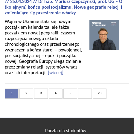
// 25.04.2024 // Dr hab. Mariusz Czepczyński, prof. UG – O
(kolejnym) końcu postsocjalizmu. Nowe geografie relacji i
zmieniające się przestrzenie władzy
Wojna w Ukrainie stała się nowym
początkiem kalendarza, ale także
początkiem nowej geografii: czasem
rozpoczęcia nowego układu
chronologicznego oraz przestrzennego i
wyznaczenia końca starej – powojennej,
postsocjalistycznej – epoki i początku
nowej. Geografia Europy ulega zmianie
przez zmiany relacji, systemów władz
oraz ich interpretacji.
[więcej]
1
2
3
4
5
...
23
Poczta dla studentów