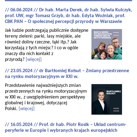
// 06.06.2024 // Dr hab. Marta Derek, dr hab. Sylwia Kulczyk,
prof. UW, mgr Tomasz Grzyb, dr hab. Edyta Woźniak, prof.
CBK PAN – O społecznej percepcji przyrody w Warszawie
Jak ludzie postrzegają publicznie dostępne
tereny zieleni: parki, lasy miejskie, ale
również doliny rzeczne, łąki itp.? Jak
korzystają z tych miejsc? I co w ogóle
znaczy dla nich kontakt z
przyrodą?
[więcej]
// 23.05.2024 // dr Bartłomiej Kołsut – Zmiany przestrzenne
na rynku motoryzacyjnym w XXI w.
Przedstawienie najważniejszych zmian
przestrzennych na rynku motoryzacyjnym
w XXI w., z uwzględnieniem perspektywy
globalnej i krajowej, dotyczącej
Polski.
[więcej]
// 16.05.2024 // Prof. dr hab. Piotr Rosik – Układ centrum-
peryferie w Europie i wybranych krajach europejskich