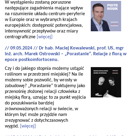
W wystąpieniu zostaną poruszone
następujące zagadnienia mające wpływ
na rozumienie układu centrum-peryferie
w Europie oraz w wybranych krajach
europejskich: dostępność potencjałowa,
intensywność przepływów oraz miary
centrograficzne
[więcej]
// 09.05.2024 // Dr hab. Maciej Kowalewski, prof. US, mgr
inż. arch. Marek Ostrowski – „Porastanie”. Relacje z florą w
epoce postkomfortocenu.
Czy i do jakiego stopnia możemy ustąpić
roślinom w przestrzeni miejskiej? Na ile
możemy sobie pozwolić, by wrosły w
zabudowę? „Porastanie” traktujemy jako
przenośnię złożonej relacji człowieka z
miejską florą, uznając to za punkt wyjścia
do poszukiwania bardziej
zrównoważonych relacji w świecie, w
którym być może przyjdzie nam
zrezygnować z dotychczasowych
wygód.
[więcej]