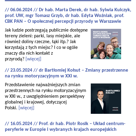
// 06.06.2024 // Dr hab. Marta Derek, dr hab. Sylwia Kulczyk,
prof. UW, mgr Tomasz Grzyb, dr hab. Edyta Woźniak, prof.
CBK PAN – O społecznej percepcji przyrody w Warszawie
Jak ludzie postrzegają publicznie dostępne
tereny zieleni: parki, lasy miejskie, ale
również doliny rzeczne, łąki itp.? Jak
korzystają z tych miejsc? I co w ogóle
znaczy dla nich kontakt z
przyrodą?
[więcej]
// 23.05.2024 // dr Bartłomiej Kołsut – Zmiany przestrzenne
na rynku motoryzacyjnym w XXI w.
Przedstawienie najważniejszych zmian
przestrzennych na rynku motoryzacyjnym
w XXI w., z uwzględnieniem perspektywy
globalnej i krajowej, dotyczącej
Polski.
[więcej]
// 16.05.2024 // Prof. dr hab. Piotr Rosik – Układ centrum-
peryferie w Europie i wybranych krajach europejskich