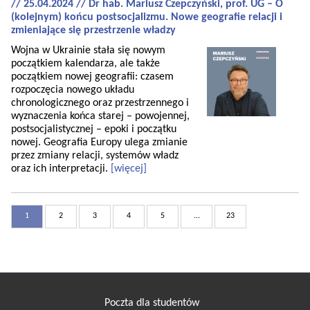
// 25.04.2024 // Dr hab. Mariusz Czepczyński, prof. UG – O
(kolejnym) końcu postsocjalizmu. Nowe geografie relacji i
zmieniające się przestrzenie władzy
Wojna w Ukrainie stała się nowym
początkiem kalendarza, ale także
początkiem nowej geografii: czasem
rozpoczęcia nowego układu
chronologicznego oraz przestrzennego i
wyznaczenia końca starej – powojennej,
postsocjalistycznej – epoki i początku
nowej. Geografia Europy ulega zmianie
przez zmiany relacji, systemów władz
oraz ich interpretacji.
[więcej]
1
2
3
4
5
...
23
Poczta dla studentów