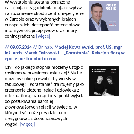
W wystąpieniu zostaną poruszone
następujące zagadnienia mające wpływ
na rozumienie układu centrum-peryferie
w Europie oraz w wybranych krajach
europejskich: dostępność potencjałowa,
intensywność przepływów oraz miary
centrograficzne
[więcej]
// 09.05.2024 // Dr hab. Maciej Kowalewski, prof. US, mgr
inż. arch. Marek Ostrowski – „Porastanie”. Relacje z florą w
epoce postkomfortocenu.
Czy i do jakiego stopnia możemy ustąpić
roślinom w przestrzeni miejskiej? Na ile
możemy sobie pozwolić, by wrosły w
zabudowę? „Porastanie” traktujemy jako
przenośnię złożonej relacji człowieka z
miejską florą, uznając to za punkt wyjścia
do poszukiwania bardziej
zrównoważonych relacji w świecie, w
którym być może przyjdzie nam
zrezygnować z dotychczasowych
wygód.
[więcej]