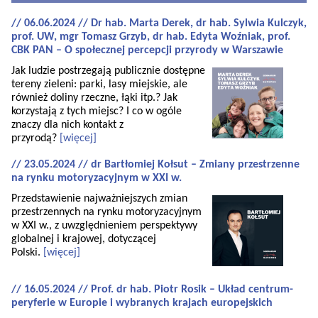
// 06.06.2024 // Dr hab. Marta Derek, dr hab. Sylwia Kulczyk,
prof. UW, mgr Tomasz Grzyb, dr hab. Edyta Woźniak, prof.
CBK PAN – O społecznej percepcji przyrody w Warszawie
Jak ludzie postrzegają publicznie dostępne
tereny zieleni: parki, lasy miejskie, ale
również doliny rzeczne, łąki itp.? Jak
korzystają z tych miejsc? I co w ogóle
znaczy dla nich kontakt z
przyrodą?
[więcej]
// 23.05.2024 // dr Bartłomiej Kołsut – Zmiany przestrzenne
na rynku motoryzacyjnym w XXI w.
Przedstawienie najważniejszych zmian
przestrzennych na rynku motoryzacyjnym
w XXI w., z uwzględnieniem perspektywy
globalnej i krajowej, dotyczącej
Polski.
[więcej]
// 16.05.2024 // Prof. dr hab. Piotr Rosik – Układ centrum-
peryferie w Europie i wybranych krajach europejskich