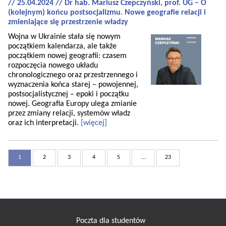
// 25.04.2024 // Dr hab. Mariusz Czepczyński, prof. UG – O
(kolejnym) końcu postsocjalizmu. Nowe geografie relacji i
zmieniające się przestrzenie władzy
Wojna w Ukrainie stała się nowym
początkiem kalendarza, ale także
początkiem nowej geografii: czasem
rozpoczęcia nowego układu
chronologicznego oraz przestrzennego i
wyznaczenia końca starej – powojennej,
postsocjalistycznej – epoki i początku
nowej. Geografia Europy ulega zmianie
przez zmiany relacji, systemów władz
oraz ich interpretacji.
[więcej]
1
2
3
4
5
...
23
Poczta dla studentów