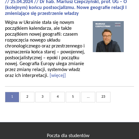
// 25.04.2024 // Dr hab. Mariusz Czepczyński, prof. UG – O
(kolejnym) końcu postsocjalizmu. Nowe geografie relacji i
zmieniające się przestrzenie władzy
Wojna w Ukrainie stała się nowym
początkiem kalendarza, ale także
początkiem nowej geografii: czasem
rozpoczęcia nowego układu
chronologicznego oraz przestrzennego i
wyznaczenia końca starej – powojennej,
postsocjalistycznej – epoki i początku
nowej. Geografia Europy ulega zmianie
przez zmiany relacji, systemów władz
oraz ich interpretacji.
[więcej]
1
2
3
4
5
...
23
Poczta dla studentów