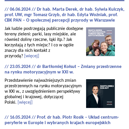
// 06.06.2024 // Dr hab. Marta Derek, dr hab. Sylwia Kulczyk,
prof. UW, mgr Tomasz Grzyb, dr hab. Edyta Woźniak, prof.
CBK PAN – O społecznej percepcji przyrody w Warszawie
Jak ludzie postrzegają publicznie dostępne
tereny zieleni: parki, lasy miejskie, ale
również doliny rzeczne, łąki itp.? Jak
korzystają z tych miejsc? I co w ogóle
znaczy dla nich kontakt z
przyrodą?
[więcej]
// 23.05.2024 // dr Bartłomiej Kołsut – Zmiany przestrzenne
na rynku motoryzacyjnym w XXI w.
Przedstawienie najważniejszych zmian
przestrzennych na rynku motoryzacyjnym
w XXI w., z uwzględnieniem perspektywy
globalnej i krajowej, dotyczącej
Polski.
[więcej]
// 16.05.2024 // Prof. dr hab. Piotr Rosik – Układ centrum-
peryferie w Europie i wybranych krajach europejskich