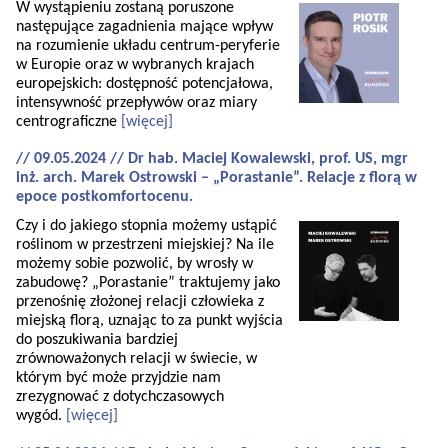
W wystąpieniu zostaną poruszone
następujące zagadnienia mające wpływ
na rozumienie układu centrum-peryferie
w Europie oraz w wybranych krajach
europejskich: dostępność potencjałowa,
intensywność przepływów oraz miary
centrograficzne
[więcej]
// 09.05.2024 // Dr hab. Maciej Kowalewski, prof. US, mgr
inż. arch. Marek Ostrowski – „Porastanie”. Relacje z florą w
epoce postkomfortocenu.
Czy i do jakiego stopnia możemy ustąpić
roślinom w przestrzeni miejskiej? Na ile
możemy sobie pozwolić, by wrosły w
zabudowę? „Porastanie” traktujemy jako
przenośnię złożonej relacji człowieka z
miejską florą, uznając to za punkt wyjścia
do poszukiwania bardziej
zrównoważonych relacji w świecie, w
którym być może przyjdzie nam
zrezygnować z dotychczasowych
wygód.
[więcej]