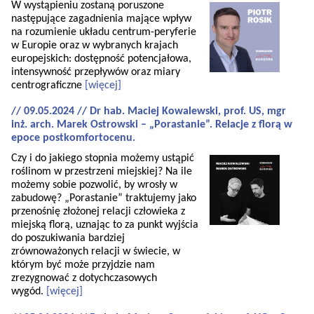
W wystąpieniu zostaną poruszone
następujące zagadnienia mające wpływ
na rozumienie układu centrum-peryferie
w Europie oraz w wybranych krajach
europejskich: dostępność potencjałowa,
intensywność przepływów oraz miary
centrograficzne
[więcej]
// 09.05.2024 // Dr hab. Maciej Kowalewski, prof. US, mgr
inż. arch. Marek Ostrowski – „Porastanie”. Relacje z florą w
epoce postkomfortocenu.
Czy i do jakiego stopnia możemy ustąpić
roślinom w przestrzeni miejskiej? Na ile
możemy sobie pozwolić, by wrosły w
zabudowę? „Porastanie” traktujemy jako
przenośnię złożonej relacji człowieka z
miejską florą, uznając to za punkt wyjścia
do poszukiwania bardziej
zrównoważonych relacji w świecie, w
którym być może przyjdzie nam
zrezygnować z dotychczasowych
wygód.
[więcej]