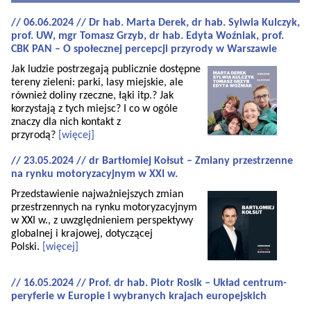
// 06.06.2024 // Dr hab. Marta Derek, dr hab. Sylwia Kulczyk,
prof. UW, mgr Tomasz Grzyb, dr hab. Edyta Woźniak, prof.
CBK PAN – O społecznej percepcji przyrody w Warszawie
Jak ludzie postrzegają publicznie dostępne
tereny zieleni: parki, lasy miejskie, ale
również doliny rzeczne, łąki itp.? Jak
korzystają z tych miejsc? I co w ogóle
znaczy dla nich kontakt z
przyrodą?
[więcej]
// 23.05.2024 // dr Bartłomiej Kołsut – Zmiany przestrzenne
na rynku motoryzacyjnym w XXI w.
Przedstawienie najważniejszych zmian
przestrzennych na rynku motoryzacyjnym
w XXI w., z uwzględnieniem perspektywy
globalnej i krajowej, dotyczącej
Polski.
[więcej]
// 16.05.2024 // Prof. dr hab. Piotr Rosik – Układ centrum-
peryferie w Europie i wybranych krajach europejskich