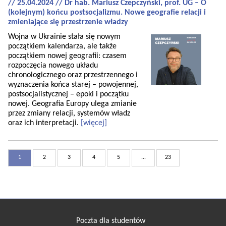
// 25.04.2024 // Dr hab. Mariusz Czepczyński, prof. UG – O
(kolejnym) końcu postsocjalizmu. Nowe geografie relacji i
zmieniające się przestrzenie władzy
Wojna w Ukrainie stała się nowym
początkiem kalendarza, ale także
początkiem nowej geografii: czasem
rozpoczęcia nowego układu
chronologicznego oraz przestrzennego i
wyznaczenia końca starej – powojennej,
postsocjalistycznej – epoki i początku
nowej. Geografia Europy ulega zmianie
przez zmiany relacji, systemów władz
oraz ich interpretacji.
[więcej]
1
2
3
4
5
...
23
Poczta dla studentów