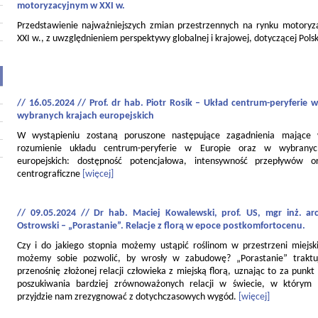
motoryzacyjnym w XXI w.
Przedstawienie najważniejszych zmian przestrzennych na rynku motory
XXI w., z uwzględnieniem perspektywy globalnej i krajowej, dotyczącej Polsk
// 16.05.2024 // Prof. dr hab. Piotr Rosik – Układ centrum-peryferie w
wybranych krajach europejskich
W wystąpieniu zostaną poruszone następujące zagadnienia mające
rozumienie układu centrum-peryferie w Europie oraz w wybranyc
europejskich: dostępność potencjałowa, intensywność przepływów o
centrograficzne
[więcej]
// 09.05.2024 // Dr hab. Maciej Kowalewski, prof. US, mgr inż. ar
Ostrowski – „Porastanie”. Relacje z florą w epoce postkomfortocenu.
Czy i do jakiego stopnia możemy ustąpić roślinom w przestrzeni miejski
możemy sobie pozwolić, by wrosły w zabudowę? „Porastanie” traktu
przenośnię złożonej relacji człowieka z miejską florą, uznając to za punkt
poszukiwania bardziej zrównoważonych relacji w świecie, w którym
przyjdzie nam zrezygnować z dotychczasowych wygód.
[więcej]