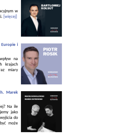
zacyjnym w
i.
[więcej]
 Europie i
 wpływ na
h krajach
raz miary
ch. Marek
ej? Na ile
jemy jako
 wyjścia do
 być może