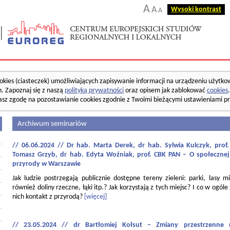
A
A
Wysoki kontrast
A
okies (ciasteczek) umożliwiających zapisywanie informacji na urządzeniu użytko
. Zapoznaj się z naszą
polityką prywatności
oraz opisem jak zablokować
cookies
asz zgodę na pozostawianie cookies zgodnie z Twoimi bieżącymi ustawieniami pr
Archiwum seminariów
// 06.06.2024 // Dr hab. Marta Derek, dr hab. Sylwia Kulczyk, pro
Tomasz Grzyb, dr hab. Edyta Woźniak, prof. CBK PAN – O społecznej
przyrody w Warszawie
Jak ludzie postrzegają publicznie dostępne tereny zieleni: parki, lasy mi
również doliny rzeczne, łąki itp.? Jak korzystają z tych miejsc? I co w ogóle
nich kontakt z przyrodą?
[więcej]
// 23.05.2024 // dr Bartłomiej Kołsut – Zmiany przestrzenne