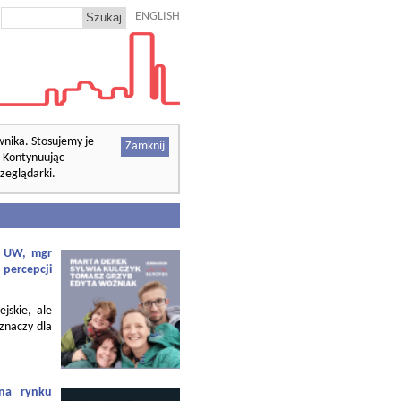
ENGLISH
wnika. Stosujemy je
Zamknij
. Kontynuując
zeglądarki.
f. UW, mgr
 percepcji
ejskie, ale
 znaczy dla
 na rynku