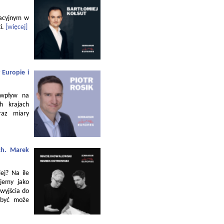
zacyjnym w
i.
[więcej]
 Europie i
 wpływ na
h krajach
raz miary
ch. Marek
ej? Na ile
jemy jako
 wyjścia do
 być może