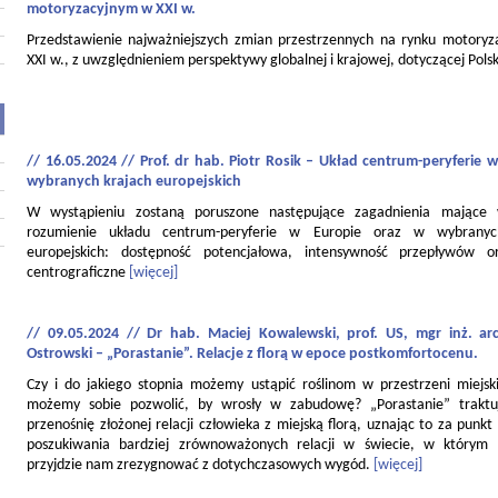
motoryzacyjnym w XXI w.
Przedstawienie najważniejszych zmian przestrzennych na rynku motory
XXI w., z uwzględnieniem perspektywy globalnej i krajowej, dotyczącej Polsk
// 16.05.2024 // Prof. dr hab. Piotr Rosik – Układ centrum-peryferie w
wybranych krajach europejskich
W wystąpieniu zostaną poruszone następujące zagadnienia mające
rozumienie układu centrum-peryferie w Europie oraz w wybranyc
europejskich: dostępność potencjałowa, intensywność przepływów o
centrograficzne
[więcej]
// 09.05.2024 // Dr hab. Maciej Kowalewski, prof. US, mgr inż. ar
Ostrowski – „Porastanie”. Relacje z florą w epoce postkomfortocenu.
Czy i do jakiego stopnia możemy ustąpić roślinom w przestrzeni miejski
możemy sobie pozwolić, by wrosły w zabudowę? „Porastanie” traktu
przenośnię złożonej relacji człowieka z miejską florą, uznając to za punkt
poszukiwania bardziej zrównoważonych relacji w świecie, w którym
przyjdzie nam zrezygnować z dotychczasowych wygód.
[więcej]