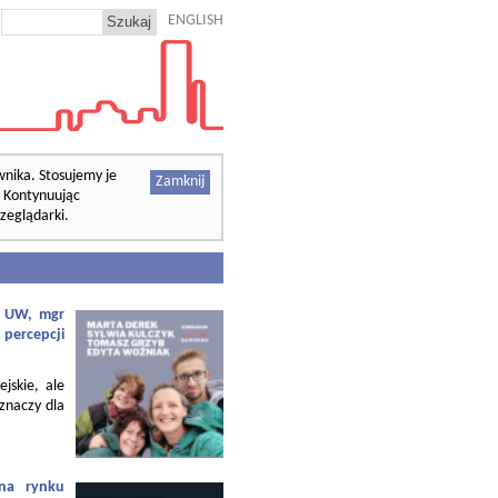
ENGLISH
wnika. Stosujemy je
Zamknij
. Kontynuując
zeglądarki.
f. UW, mgr
 percepcji
ejskie, ale
 znaczy dla
 na rynku