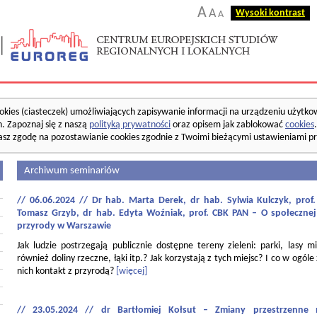
A
A
Wysoki kontrast
A
okies (ciasteczek) umożliwiających zapisywanie informacji na urządzeniu użytko
. Zapoznaj się z naszą
polityką prywatności
oraz opisem jak zablokować
cookies
asz zgodę na pozostawianie cookies zgodnie z Twoimi bieżącymi ustawieniami pr
Archiwum seminariów
// 06.06.2024 // Dr hab. Marta Derek, dr hab. Sylwia Kulczyk, pro
Tomasz Grzyb, dr hab. Edyta Woźniak, prof. CBK PAN – O społecznej
przyrody w Warszawie
Jak ludzie postrzegają publicznie dostępne tereny zieleni: parki, lasy mi
również doliny rzeczne, łąki itp.? Jak korzystają z tych miejsc? I co w ogóle
nich kontakt z przyrodą?
[więcej]
// 23.05.2024 // dr Bartłomiej Kołsut – Zmiany przestrzenne