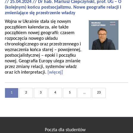
// 25.04.2024 // Dr hab. Mariusz Czepczyński, prof. UG – O
(kolejnym) końcu postsocjalizmu. Nowe geografie relacji i
zmieniające się przestrzenie władzy
Wojna w Ukrainie stała się nowym
początkiem kalendarza, ale także
początkiem nowej geografii: czasem
rozpoczęcia nowego układu
chronologicznego oraz przestrzennego i
wyznaczenia końca starej – powojennej,
postsocjalistycznej – epoki i początku
nowej. Geografia Europy ulega zmianie
przez zmiany relacji, systemów władz
oraz ich interpretacji.
[więcej]
1
2
3
4
5
...
23
Poczta dla studentów