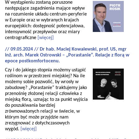
W wystąpieniu zostaną poruszone
następujące zagadnienia mające wpływ
na rozumienie układu centrum-peryferie
w Europie oraz w wybranych krajach
europejskich: dostępność potencjałowa,
intensywność przepływów oraz miary
centrograficzne
[więcej]
// 09.05.2024 // Dr hab. Maciej Kowalewski, prof. US, mgr
inż. arch. Marek Ostrowski – „Porastanie”. Relacje z florą w
epoce postkomfortocenu.
Czy i do jakiego stopnia możemy ustąpić
roślinom w przestrzeni miejskiej? Na ile
możemy sobie pozwolić, by wrosły w
zabudowę? „Porastanie” traktujemy jako
przenośnię złożonej relacji człowieka z
miejską florą, uznając to za punkt wyjścia
do poszukiwania bardziej
zrównoważonych relacji w świecie, w
którym być może przyjdzie nam
zrezygnować z dotychczasowych
wygód.
[więcej]