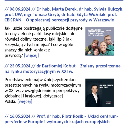
// 06.06.2024 // Dr hab. Marta Derek, dr hab. Sylwia Kulczyk,
prof. UW, mgr Tomasz Grzyb, dr hab. Edyta Woźniak, prof.
CBK PAN – O społecznej percepcji przyrody w Warszawie
Jak ludzie postrzegają publicznie dostępne
tereny zieleni: parki, lasy miejskie, ale
również doliny rzeczne, łąki itp.? Jak
korzystają z tych miejsc? I co w ogóle
znaczy dla nich kontakt z
przyrodą?
[więcej]
// 23.05.2024 // dr Bartłomiej Kołsut – Zmiany przestrzenne
na rynku motoryzacyjnym w XXI w.
Przedstawienie najważniejszych zmian
przestrzennych na rynku motoryzacyjnym
w XXI w., z uwzględnieniem perspektywy
globalnej i krajowej, dotyczącej
Polski.
[więcej]
// 16.05.2024 // Prof. dr hab. Piotr Rosik – Układ centrum-
peryferie w Europie i wybranych krajach europejskich