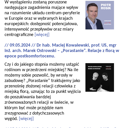
W wystąpieniu zostaną poruszone
następujące zagadnienia mające wpływ
na rozumienie układu centrum-peryferie
w Europie oraz w wybranych krajach
europejskich: dostępność potencjałowa,
intensywność przepływów oraz miary
centrograficzne
[więcej]
// 09.05.2024 // Dr hab. Maciej Kowalewski, prof. US, mgr
inż. arch. Marek Ostrowski – „Porastanie”. Relacje z florą w
epoce postkomfortocenu.
Czy i do jakiego stopnia możemy ustąpić
roślinom w przestrzeni miejskiej? Na ile
możemy sobie pozwolić, by wrosły w
zabudowę? „Porastanie” traktujemy jako
przenośnię złożonej relacji człowieka z
miejską florą, uznając to za punkt wyjścia
do poszukiwania bardziej
zrównoważonych relacji w świecie, w
którym być może przyjdzie nam
zrezygnować z dotychczasowych
wygód.
[więcej]