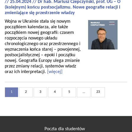
// 25.04.2024 // Dr hab. Mariusz Czepczyński, prof. UG – O
(kolejnym) końcu postsocjalizmu. Nowe geografie relacji i
zmieniające się przestrzenie władzy
Wojna w Ukrainie stała się nowym
początkiem kalendarza, ale także
początkiem nowej geografii: czasem
rozpoczęcia nowego układu
chronologicznego oraz przestrzennego i
wyznaczenia końca starej – powojennej,
postsocjalistycznej – epoki i początku
nowej. Geografia Europy ulega zmianie
przez zmiany relacji, systemów władz
oraz ich interpretacji.
[więcej]
1
2
3
4
5
...
23
Poczta dla studentów