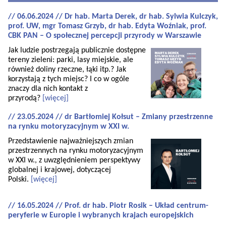
// 06.06.2024 // Dr hab. Marta Derek, dr hab. Sylwia Kulczyk,
prof. UW, mgr Tomasz Grzyb, dr hab. Edyta Woźniak, prof.
CBK PAN – O społecznej percepcji przyrody w Warszawie
Jak ludzie postrzegają publicznie dostępne
tereny zieleni: parki, lasy miejskie, ale
również doliny rzeczne, łąki itp.? Jak
korzystają z tych miejsc? I co w ogóle
znaczy dla nich kontakt z
przyrodą?
[więcej]
// 23.05.2024 // dr Bartłomiej Kołsut – Zmiany przestrzenne
na rynku motoryzacyjnym w XXI w.
Przedstawienie najważniejszych zmian
przestrzennych na rynku motoryzacyjnym
w XXI w., z uwzględnieniem perspektywy
globalnej i krajowej, dotyczącej
Polski.
[więcej]
// 16.05.2024 // Prof. dr hab. Piotr Rosik – Układ centrum-
peryferie w Europie i wybranych krajach europejskich