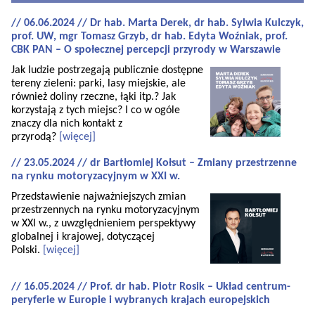
// 06.06.2024 // Dr hab. Marta Derek, dr hab. Sylwia Kulczyk,
prof. UW, mgr Tomasz Grzyb, dr hab. Edyta Woźniak, prof.
CBK PAN – O społecznej percepcji przyrody w Warszawie
Jak ludzie postrzegają publicznie dostępne
tereny zieleni: parki, lasy miejskie, ale
również doliny rzeczne, łąki itp.? Jak
korzystają z tych miejsc? I co w ogóle
znaczy dla nich kontakt z
przyrodą?
[więcej]
// 23.05.2024 // dr Bartłomiej Kołsut – Zmiany przestrzenne
na rynku motoryzacyjnym w XXI w.
Przedstawienie najważniejszych zmian
przestrzennych na rynku motoryzacyjnym
w XXI w., z uwzględnieniem perspektywy
globalnej i krajowej, dotyczącej
Polski.
[więcej]
// 16.05.2024 // Prof. dr hab. Piotr Rosik – Układ centrum-
peryferie w Europie i wybranych krajach europejskich