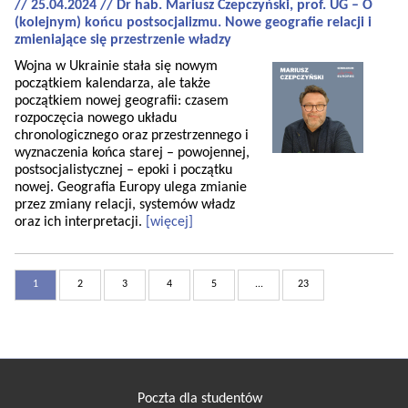
// 25.04.2024 // Dr hab. Mariusz Czepczyński, prof. UG – O
(kolejnym) końcu postsocjalizmu. Nowe geografie relacji i
zmieniające się przestrzenie władzy
Wojna w Ukrainie stała się nowym
początkiem kalendarza, ale także
początkiem nowej geografii: czasem
rozpoczęcia nowego układu
chronologicznego oraz przestrzennego i
wyznaczenia końca starej – powojennej,
postsocjalistycznej – epoki i początku
nowej. Geografia Europy ulega zmianie
przez zmiany relacji, systemów władz
oraz ich interpretacji.
[więcej]
1
2
3
4
5
...
23
Poczta dla studentów