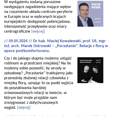
W wystąpieniu zostaną poruszone
następujące zagadnienia mające wpływ
na rozumienie układu centrum-peryferie
w Europie oraz w wybranych krajach
europejskich: dostępność potencjałowa,
intensywność przepływów oraz miary
centrograficzne
[więcej]
// 09.05.2024 // Dr hab. Maciej Kowalewski, prof. US, mgr
inż. arch. Marek Ostrowski – „Porastanie”. Relacje z florą w
epoce postkomfortocenu.
Czy i do jakiego stopnia możemy ustąpić
roślinom w przestrzeni miejskiej? Na ile
możemy sobie pozwolić, by wrosły w
zabudowę? „Porastanie” traktujemy jako
przenośnię złożonej relacji człowieka z
miejską florą, uznając to za punkt wyjścia
do poszukiwania bardziej
zrównoważonych relacji w świecie, w
którym być może przyjdzie nam
zrezygnować z dotychczasowych
wygód.
[więcej]