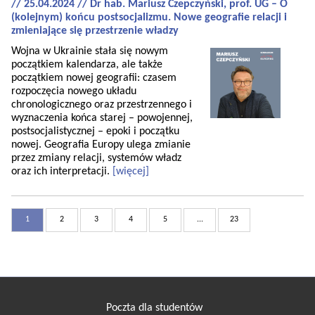
// 25.04.2024 // Dr hab. Mariusz Czepczyński, prof. UG – O
(kolejnym) końcu postsocjalizmu. Nowe geografie relacji i
zmieniające się przestrzenie władzy
Wojna w Ukrainie stała się nowym
początkiem kalendarza, ale także
początkiem nowej geografii: czasem
rozpoczęcia nowego układu
chronologicznego oraz przestrzennego i
wyznaczenia końca starej – powojennej,
postsocjalistycznej – epoki i początku
nowej. Geografia Europy ulega zmianie
przez zmiany relacji, systemów władz
oraz ich interpretacji.
[więcej]
1
2
3
4
5
...
23
Poczta dla studentów