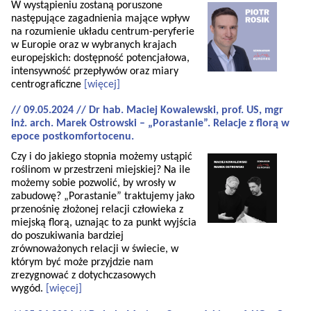
W wystąpieniu zostaną poruszone
następujące zagadnienia mające wpływ
na rozumienie układu centrum-peryferie
w Europie oraz w wybranych krajach
europejskich: dostępność potencjałowa,
intensywność przepływów oraz miary
centrograficzne
[więcej]
// 09.05.2024 // Dr hab. Maciej Kowalewski, prof. US, mgr
inż. arch. Marek Ostrowski – „Porastanie”. Relacje z florą w
epoce postkomfortocenu.
Czy i do jakiego stopnia możemy ustąpić
roślinom w przestrzeni miejskiej? Na ile
możemy sobie pozwolić, by wrosły w
zabudowę? „Porastanie” traktujemy jako
przenośnię złożonej relacji człowieka z
miejską florą, uznając to za punkt wyjścia
do poszukiwania bardziej
zrównoważonych relacji w świecie, w
którym być może przyjdzie nam
zrezygnować z dotychczasowych
wygód.
[więcej]