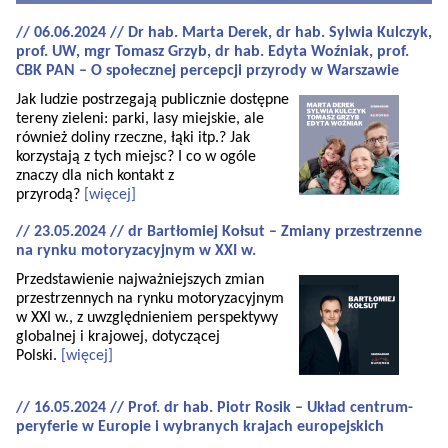
// 06.06.2024 // Dr hab. Marta Derek, dr hab. Sylwia Kulczyk,
prof. UW, mgr Tomasz Grzyb, dr hab. Edyta Woźniak, prof.
CBK PAN – O społecznej percepcji przyrody w Warszawie
Jak ludzie postrzegają publicznie dostępne
tereny zieleni: parki, lasy miejskie, ale
również doliny rzeczne, łąki itp.? Jak
korzystają z tych miejsc? I co w ogóle
znaczy dla nich kontakt z
przyrodą?
[więcej]
// 23.05.2024 // dr Bartłomiej Kołsut – Zmiany przestrzenne
na rynku motoryzacyjnym w XXI w.
Przedstawienie najważniejszych zmian
przestrzennych na rynku motoryzacyjnym
w XXI w., z uwzględnieniem perspektywy
globalnej i krajowej, dotyczącej
Polski.
[więcej]
// 16.05.2024 // Prof. dr hab. Piotr Rosik – Układ centrum-
peryferie w Europie i wybranych krajach europejskich