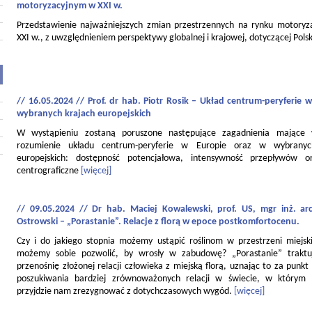
motoryzacyjnym w XXI w.
Przedstawienie najważniejszych zmian przestrzennych na rynku motory
XXI w., z uwzględnieniem perspektywy globalnej i krajowej, dotyczącej Polsk
// 16.05.2024 // Prof. dr hab. Piotr Rosik – Układ centrum-peryferie w
wybranych krajach europejskich
W wystąpieniu zostaną poruszone następujące zagadnienia mające
rozumienie układu centrum-peryferie w Europie oraz w wybranyc
europejskich: dostępność potencjałowa, intensywność przepływów o
centrograficzne
[więcej]
// 09.05.2024 // Dr hab. Maciej Kowalewski, prof. US, mgr inż. ar
Ostrowski – „Porastanie”. Relacje z florą w epoce postkomfortocenu.
Czy i do jakiego stopnia możemy ustąpić roślinom w przestrzeni miejski
możemy sobie pozwolić, by wrosły w zabudowę? „Porastanie” traktu
przenośnię złożonej relacji człowieka z miejską florą, uznając to za punkt
poszukiwania bardziej zrównoważonych relacji w świecie, w którym
przyjdzie nam zrezygnować z dotychczasowych wygód.
[więcej]