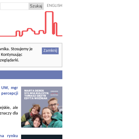
ENGLISH
wnika. Stosujemy je
Zamknij
. Kontynuując
zeglądarki.
f. UW, mgr
 percepcji
ejskie, ale
 znaczy dla
 na rynku