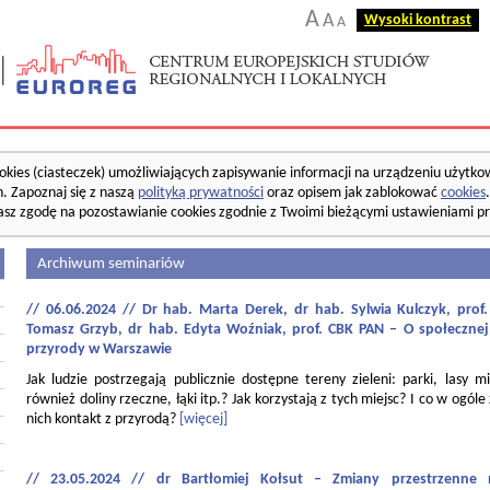
A
A
Wysoki kontrast
A
okies (ciasteczek) umożliwiających zapisywanie informacji na urządzeniu użytko
. Zapoznaj się z naszą
polityką prywatności
oraz opisem jak zablokować
cookies
asz zgodę na pozostawianie cookies zgodnie z Twoimi bieżącymi ustawieniami pr
Archiwum seminariów
// 06.06.2024 // Dr hab. Marta Derek, dr hab. Sylwia Kulczyk, pro
Tomasz Grzyb, dr hab. Edyta Woźniak, prof. CBK PAN – O społecznej
przyrody w Warszawie
Jak ludzie postrzegają publicznie dostępne tereny zieleni: parki, lasy mi
również doliny rzeczne, łąki itp.? Jak korzystają z tych miejsc? I co w ogóle
nich kontakt z przyrodą?
[więcej]
// 23.05.2024 // dr Bartłomiej Kołsut – Zmiany przestrzenne