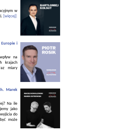
zacyjnym w
i.
[więcej]
 Europie i
 wpływ na
h krajach
raz miary
ch. Marek
ej? Na ile
jemy jako
 wyjścia do
 być może