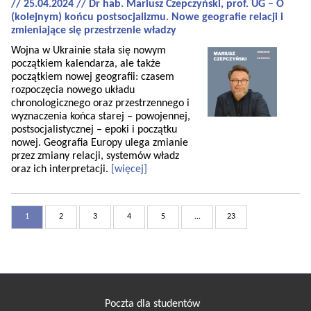
// 25.04.2024 // Dr hab. Mariusz Czepczyński, prof. UG – O
(kolejnym) końcu postsocjalizmu. Nowe geografie relacji i
zmieniające się przestrzenie władzy
Wojna w Ukrainie stała się nowym
początkiem kalendarza, ale także
początkiem nowej geografii: czasem
rozpoczęcia nowego układu
chronologicznego oraz przestrzennego i
wyznaczenia końca starej – powojennej,
postsocjalistycznej – epoki i początku
nowej. Geografia Europy ulega zmianie
przez zmiany relacji, systemów władz
oraz ich interpretacji.
[więcej]
1
2
3
4
5
...
23
Poczta dla studentów