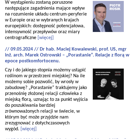
W wystąpieniu zostaną poruszone
następujące zagadnienia mające wpływ
na rozumienie układu centrum-peryferie
w Europie oraz w wybranych krajach
europejskich: dostępność potencjałowa,
intensywność przepływów oraz miary
centrograficzne
[więcej]
// 09.05.2024 // Dr hab. Maciej Kowalewski, prof. US, mgr
inż. arch. Marek Ostrowski – „Porastanie”. Relacje z florą w
epoce postkomfortocenu.
Czy i do jakiego stopnia możemy ustąpić
roślinom w przestrzeni miejskiej? Na ile
możemy sobie pozwolić, by wrosły w
zabudowę? „Porastanie” traktujemy jako
przenośnię złożonej relacji człowieka z
miejską florą, uznając to za punkt wyjścia
do poszukiwania bardziej
zrównoważonych relacji w świecie, w
którym być może przyjdzie nam
zrezygnować z dotychczasowych
wygód.
[więcej]