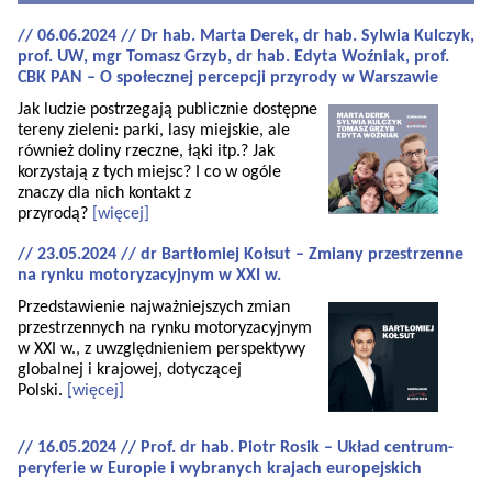
// 06.06.2024 // Dr hab. Marta Derek, dr hab. Sylwia Kulczyk,
prof. UW, mgr Tomasz Grzyb, dr hab. Edyta Woźniak, prof.
CBK PAN – O społecznej percepcji przyrody w Warszawie
Jak ludzie postrzegają publicznie dostępne
tereny zieleni: parki, lasy miejskie, ale
również doliny rzeczne, łąki itp.? Jak
korzystają z tych miejsc? I co w ogóle
znaczy dla nich kontakt z
przyrodą?
[więcej]
// 23.05.2024 // dr Bartłomiej Kołsut – Zmiany przestrzenne
na rynku motoryzacyjnym w XXI w.
Przedstawienie najważniejszych zmian
przestrzennych na rynku motoryzacyjnym
w XXI w., z uwzględnieniem perspektywy
globalnej i krajowej, dotyczącej
Polski.
[więcej]
// 16.05.2024 // Prof. dr hab. Piotr Rosik – Układ centrum-
peryferie w Europie i wybranych krajach europejskich