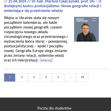
// 25.04.2024 // Dr hab. Mariusz Czepczyński, prof. UG – O
(kolejnym) końcu postsocjalizmu. Nowe geografie relacji i
zmieniające się przestrzenie władzy
Wojna w Ukrainie stała się nowym
początkiem kalendarza, ale także
początkiem nowej geografii: czasem
rozpoczęcia nowego układu
chronologicznego oraz przestrzennego i
wyznaczenia końca starej – powojennej,
postsocjalistycznej – epoki i początku
nowej. Geografia Europy ulega zmianie
przez zmiany relacji, systemów władz
oraz ich interpretacji.
[więcej]
1
2
3
4
5
...
23
Poczta dla studentów