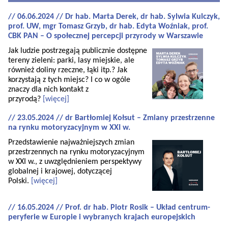
// 06.06.2024 // Dr hab. Marta Derek, dr hab. Sylwia Kulczyk,
prof. UW, mgr Tomasz Grzyb, dr hab. Edyta Woźniak, prof.
CBK PAN – O społecznej percepcji przyrody w Warszawie
Jak ludzie postrzegają publicznie dostępne
tereny zieleni: parki, lasy miejskie, ale
również doliny rzeczne, łąki itp.? Jak
korzystają z tych miejsc? I co w ogóle
znaczy dla nich kontakt z
przyrodą?
[więcej]
// 23.05.2024 // dr Bartłomiej Kołsut – Zmiany przestrzenne
na rynku motoryzacyjnym w XXI w.
Przedstawienie najważniejszych zmian
przestrzennych na rynku motoryzacyjnym
w XXI w., z uwzględnieniem perspektywy
globalnej i krajowej, dotyczącej
Polski.
[więcej]
// 16.05.2024 // Prof. dr hab. Piotr Rosik – Układ centrum-
peryferie w Europie i wybranych krajach europejskich