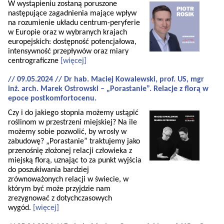
W wystąpieniu zostaną poruszone
następujące zagadnienia mające wpływ
na rozumienie układu centrum-peryferie
w Europie oraz w wybranych krajach
europejskich: dostępność potencjałowa,
intensywność przepływów oraz miary
centrograficzne
[więcej]
// 09.05.2024 // Dr hab. Maciej Kowalewski, prof. US, mgr
inż. arch. Marek Ostrowski – „Porastanie”. Relacje z florą w
epoce postkomfortocenu.
Czy i do jakiego stopnia możemy ustąpić
roślinom w przestrzeni miejskiej? Na ile
możemy sobie pozwolić, by wrosły w
zabudowę? „Porastanie” traktujemy jako
przenośnię złożonej relacji człowieka z
miejską florą, uznając to za punkt wyjścia
do poszukiwania bardziej
zrównoważonych relacji w świecie, w
którym być może przyjdzie nam
zrezygnować z dotychczasowych
wygód.
[więcej]