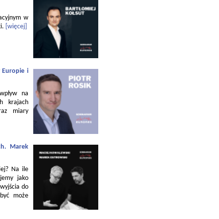
zacyjnym w
i.
[więcej]
 Europie i
 wpływ na
h krajach
raz miary
ch. Marek
ej? Na ile
jemy jako
 wyjścia do
 być może