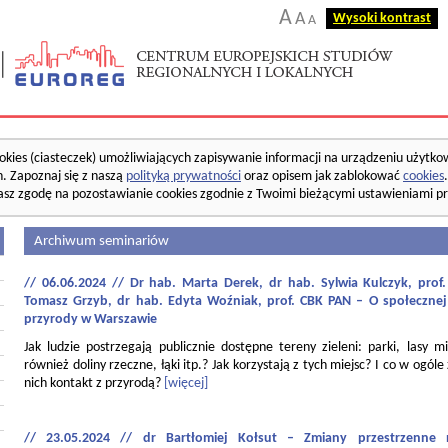
A
A
Wysoki kontrast
A
okies (ciasteczek) umożliwiających zapisywanie informacji na urządzeniu użytko
. Zapoznaj się z naszą
polityką prywatności
oraz opisem jak zablokować
cookies
asz zgodę na pozostawianie cookies zgodnie z Twoimi bieżącymi ustawieniami pr
Archiwum seminariów
// 06.06.2024 // Dr hab. Marta Derek, dr hab. Sylwia Kulczyk, pro
Tomasz Grzyb, dr hab. Edyta Woźniak, prof. CBK PAN – O społecznej
przyrody w Warszawie
Jak ludzie postrzegają publicznie dostępne tereny zieleni: parki, lasy mi
również doliny rzeczne, łąki itp.? Jak korzystają z tych miejsc? I co w ogóle
nich kontakt z przyrodą?
[więcej]
// 23.05.2024 // dr Bartłomiej Kołsut – Zmiany przestrzenne