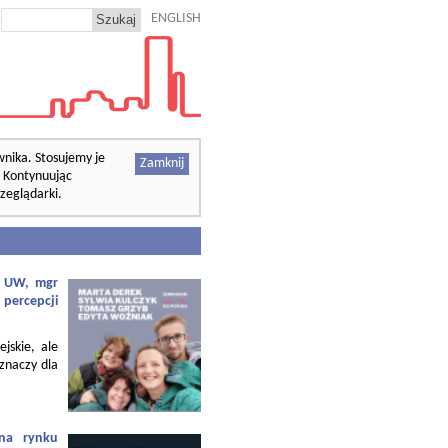
ENGLISH
wnika. Stosujemy je
Zamknij
. Kontynuując
zeglądarki.
f. UW, mgr
 percepcji
ejskie, ale
 znaczy dla
 na rynku