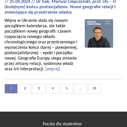
// 25.04.2024 // Dr hab. Mariusz Czepczyński, prof. UG – O
(kolejnym) końcu postsocjalizmu. Nowe geografie relacji i
zmieniające się przestrzenie władzy
Wojna w Ukrainie stała się nowym
początkiem kalendarza, ale także
początkiem nowej geografii: czasem
rozpoczęcia nowego układu
chronologicznego oraz przestrzennego i
wyznaczenia końca starej – powojennej,
postsocjalistycznej – epoki i początku
nowej. Geografia Europy ulega zmianie
przez zmiany relacji, systemów władz
oraz ich interpretacji.
[więcej]
1
2
3
4
5
...
23
Poczta dla studentów