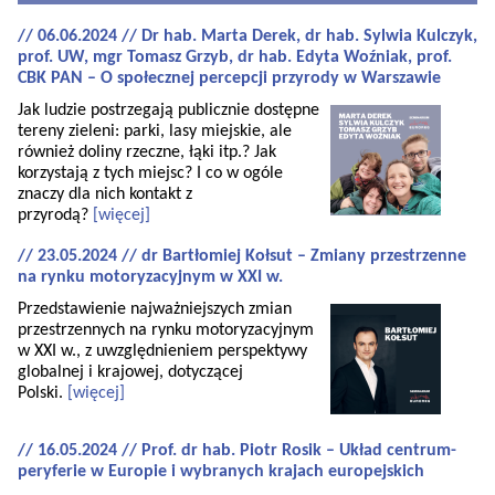
// 06.06.2024 // Dr hab. Marta Derek, dr hab. Sylwia Kulczyk,
prof. UW, mgr Tomasz Grzyb, dr hab. Edyta Woźniak, prof.
CBK PAN – O społecznej percepcji przyrody w Warszawie
Jak ludzie postrzegają publicznie dostępne
tereny zieleni: parki, lasy miejskie, ale
również doliny rzeczne, łąki itp.? Jak
korzystają z tych miejsc? I co w ogóle
znaczy dla nich kontakt z
przyrodą?
[więcej]
// 23.05.2024 // dr Bartłomiej Kołsut – Zmiany przestrzenne
na rynku motoryzacyjnym w XXI w.
Przedstawienie najważniejszych zmian
przestrzennych na rynku motoryzacyjnym
w XXI w., z uwzględnieniem perspektywy
globalnej i krajowej, dotyczącej
Polski.
[więcej]
// 16.05.2024 // Prof. dr hab. Piotr Rosik – Układ centrum-
peryferie w Europie i wybranych krajach europejskich