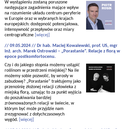
W wystąpieniu zostaną poruszone
następujące zagadnienia mające wpływ
na rozumienie układu centrum-peryferie
w Europie oraz w wybranych krajach
europejskich: dostępność potencjałowa,
intensywność przepływów oraz miary
centrograficzne
[więcej]
// 09.05.2024 // Dr hab. Maciej Kowalewski, prof. US, mgr
inż. arch. Marek Ostrowski – „Porastanie”. Relacje z florą w
epoce postkomfortocenu.
Czy i do jakiego stopnia możemy ustąpić
roślinom w przestrzeni miejskiej? Na ile
możemy sobie pozwolić, by wrosły w
zabudowę? „Porastanie” traktujemy jako
przenośnię złożonej relacji człowieka z
miejską florą, uznając to za punkt wyjścia
do poszukiwania bardziej
zrównoważonych relacji w świecie, w
którym być może przyjdzie nam
zrezygnować z dotychczasowych
wygód.
[więcej]