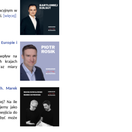
zacyjnym w
i.
[więcej]
 Europie i
 wpływ na
h krajach
raz miary
ch. Marek
ej? Na ile
jemy jako
 wyjścia do
 być może