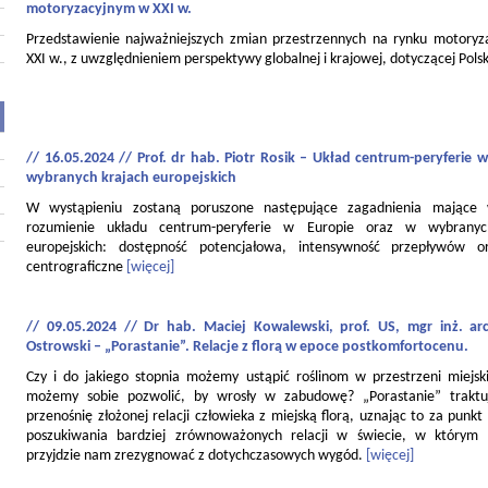
motoryzacyjnym w XXI w.
Przedstawienie najważniejszych zmian przestrzennych na rynku motory
XXI w., z uwzględnieniem perspektywy globalnej i krajowej, dotyczącej Polsk
// 16.05.2024 // Prof. dr hab. Piotr Rosik – Układ centrum-peryferie w
wybranych krajach europejskich
W wystąpieniu zostaną poruszone następujące zagadnienia mające
rozumienie układu centrum-peryferie w Europie oraz w wybranyc
europejskich: dostępność potencjałowa, intensywność przepływów o
centrograficzne
[więcej]
// 09.05.2024 // Dr hab. Maciej Kowalewski, prof. US, mgr inż. ar
Ostrowski – „Porastanie”. Relacje z florą w epoce postkomfortocenu.
Czy i do jakiego stopnia możemy ustąpić roślinom w przestrzeni miejski
możemy sobie pozwolić, by wrosły w zabudowę? „Porastanie” traktu
przenośnię złożonej relacji człowieka z miejską florą, uznając to za punkt
poszukiwania bardziej zrównoważonych relacji w świecie, w którym
przyjdzie nam zrezygnować z dotychczasowych wygód.
[więcej]