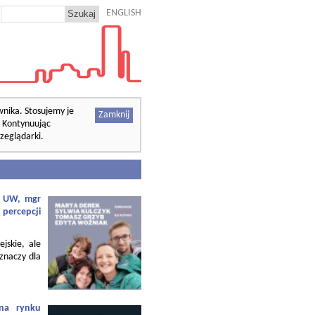
ENGLISH
wnika. Stosujemy je
Zamknij
. Kontynuując
zeglądarki.
f. UW, mgr
 percepcji
ejskie, ale
 znaczy dla
 na rynku