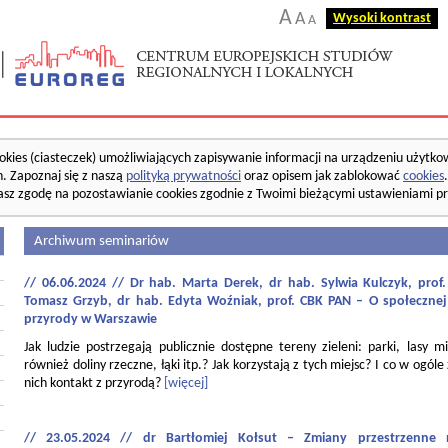
A
A
Wysoki kontrast
A
okies (ciasteczek) umożliwiających zapisywanie informacji na urządzeniu użytko
. Zapoznaj się z naszą
polityką prywatności
oraz opisem jak zablokować
cookies
asz zgodę na pozostawianie cookies zgodnie z Twoimi bieżącymi ustawieniami pr
Archiwum seminariów
// 06.06.2024 // Dr hab. Marta Derek, dr hab. Sylwia Kulczyk, pro
Tomasz Grzyb, dr hab. Edyta Woźniak, prof. CBK PAN – O społecznej
przyrody w Warszawie
Jak ludzie postrzegają publicznie dostępne tereny zieleni: parki, lasy mi
również doliny rzeczne, łąki itp.? Jak korzystają z tych miejsc? I co w ogóle
nich kontakt z przyrodą?
[więcej]
// 23.05.2024 // dr Bartłomiej Kołsut – Zmiany przestrzenne