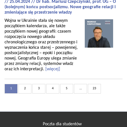
// 25.04.2024 // Dr hab. Mariusz Czepczyński, prof. UG – O
(kolejnym) końcu postsocjalizmu. Nowe geografie relacji i
zmieniające się przestrzenie władzy
Wojna w Ukrainie stała się nowym
początkiem kalendarza, ale także
początkiem nowej geografii: czasem
rozpoczęcia nowego układu
chronologicznego oraz przestrzennego i
wyznaczenia końca starej – powojennej,
postsocjalistycznej – epoki i początku
nowej. Geografia Europy ulega zmianie
przez zmiany relacji, systemów władz
oraz ich interpretacji.
[więcej]
1
2
3
4
5
...
23
Poczta dla studentów