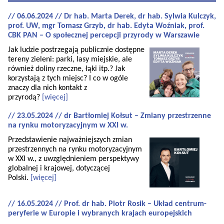
// 06.06.2024 // Dr hab. Marta Derek, dr hab. Sylwia Kulczyk,
prof. UW, mgr Tomasz Grzyb, dr hab. Edyta Woźniak, prof.
CBK PAN – O społecznej percepcji przyrody w Warszawie
Jak ludzie postrzegają publicznie dostępne
tereny zieleni: parki, lasy miejskie, ale
również doliny rzeczne, łąki itp.? Jak
korzystają z tych miejsc? I co w ogóle
znaczy dla nich kontakt z
przyrodą?
[więcej]
// 23.05.2024 // dr Bartłomiej Kołsut – Zmiany przestrzenne
na rynku motoryzacyjnym w XXI w.
Przedstawienie najważniejszych zmian
przestrzennych na rynku motoryzacyjnym
w XXI w., z uwzględnieniem perspektywy
globalnej i krajowej, dotyczącej
Polski.
[więcej]
// 16.05.2024 // Prof. dr hab. Piotr Rosik – Układ centrum-
peryferie w Europie i wybranych krajach europejskich