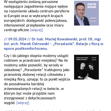
W wystąpieniu zostaną poruszone
następujące zagadnienia mające wpływ
na rozumienie układu centrum-peryferie
w Europie oraz w wybranych krajach
europejskich: dostępność potencjałowa,
intensywność przepływów oraz miary
centrograficzne
[więcej]
// 09.05.2024 // Dr hab. Maciej Kowalewski, prof. US, mgr
inż. arch. Marek Ostrowski – „Porastanie”. Relacje z florą w
epoce postkomfortocenu.
Czy i do jakiego stopnia możemy ustąpić
roślinom w przestrzeni miejskiej? Na ile
możemy sobie pozwolić, by wrosły w
zabudowę? „Porastanie” traktujemy jako
przenośnię złożonej relacji człowieka z
miejską florą, uznając to za punkt wyjścia
do poszukiwania bardziej
zrównoważonych relacji w świecie, w
którym być może przyjdzie nam
zrezygnować z dotychczasowych
wygód.
[więcej]