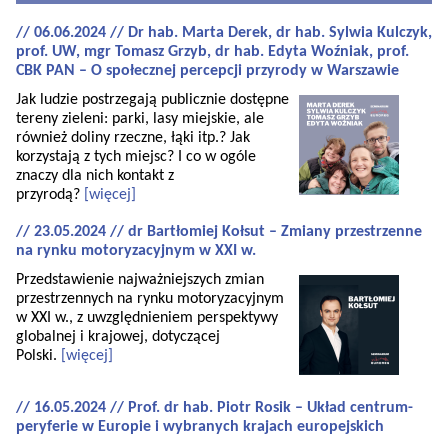
// 06.06.2024 // Dr hab. Marta Derek, dr hab. Sylwia Kulczyk,
prof. UW, mgr Tomasz Grzyb, dr hab. Edyta Woźniak, prof.
CBK PAN – O społecznej percepcji przyrody w Warszawie
Jak ludzie postrzegają publicznie dostępne
tereny zieleni: parki, lasy miejskie, ale
również doliny rzeczne, łąki itp.? Jak
korzystają z tych miejsc? I co w ogóle
znaczy dla nich kontakt z
przyrodą?
[więcej]
// 23.05.2024 // dr Bartłomiej Kołsut – Zmiany przestrzenne
na rynku motoryzacyjnym w XXI w.
Przedstawienie najważniejszych zmian
przestrzennych na rynku motoryzacyjnym
w XXI w., z uwzględnieniem perspektywy
globalnej i krajowej, dotyczącej
Polski.
[więcej]
// 16.05.2024 // Prof. dr hab. Piotr Rosik – Układ centrum-
peryferie w Europie i wybranych krajach europejskich