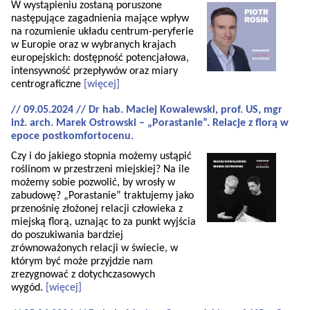
W wystąpieniu zostaną poruszone
następujące zagadnienia mające wpływ
na rozumienie układu centrum-peryferie
w Europie oraz w wybranych krajach
europejskich: dostępność potencjałowa,
intensywność przepływów oraz miary
centrograficzne
[więcej]
// 09.05.2024 // Dr hab. Maciej Kowalewski, prof. US, mgr
inż. arch. Marek Ostrowski – „Porastanie”. Relacje z florą w
epoce postkomfortocenu.
Czy i do jakiego stopnia możemy ustąpić
roślinom w przestrzeni miejskiej? Na ile
możemy sobie pozwolić, by wrosły w
zabudowę? „Porastanie” traktujemy jako
przenośnię złożonej relacji człowieka z
miejską florą, uznając to za punkt wyjścia
do poszukiwania bardziej
zrównoważonych relacji w świecie, w
którym być może przyjdzie nam
zrezygnować z dotychczasowych
wygód.
[więcej]