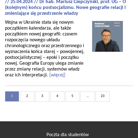
// 25.04.2024 // Dr hab. Mariusz Czepczyński, prof. UG – O
(kolejnym) końcu postsocjalizmu. Nowe geografie relacji i
zmieniające się przestrzenie władzy
Wojna w Ukrainie stała się nowym
początkiem kalendarza, ale także
początkiem nowej geografii: czasem
rozpoczęcia nowego układu
chronologicznego oraz przestrzennego i
wyznaczenia końca starej – powojennej,
postsocjalistycznej – epoki i początku
nowej. Geografia Europy ulega zmianie
przez zmiany relacji, systemów władz
oraz ich interpretacji.
[więcej]
1
2
3
4
5
...
23
Poczta dla studentów