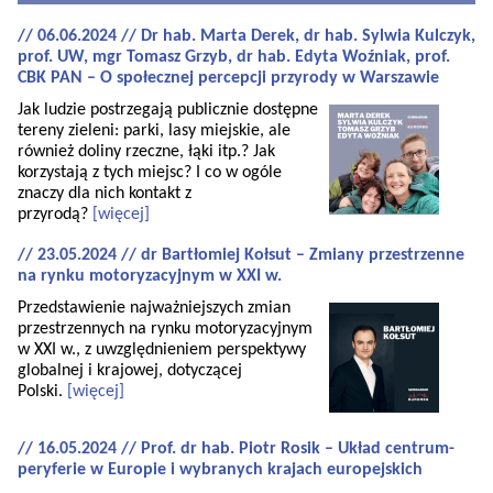
// 06.06.2024 // Dr hab. Marta Derek, dr hab. Sylwia Kulczyk,
prof. UW, mgr Tomasz Grzyb, dr hab. Edyta Woźniak, prof.
CBK PAN – O społecznej percepcji przyrody w Warszawie
Jak ludzie postrzegają publicznie dostępne
tereny zieleni: parki, lasy miejskie, ale
również doliny rzeczne, łąki itp.? Jak
korzystają z tych miejsc? I co w ogóle
znaczy dla nich kontakt z
przyrodą?
[więcej]
// 23.05.2024 // dr Bartłomiej Kołsut – Zmiany przestrzenne
na rynku motoryzacyjnym w XXI w.
Przedstawienie najważniejszych zmian
przestrzennych na rynku motoryzacyjnym
w XXI w., z uwzględnieniem perspektywy
globalnej i krajowej, dotyczącej
Polski.
[więcej]
// 16.05.2024 // Prof. dr hab. Piotr Rosik – Układ centrum-
peryferie w Europie i wybranych krajach europejskich