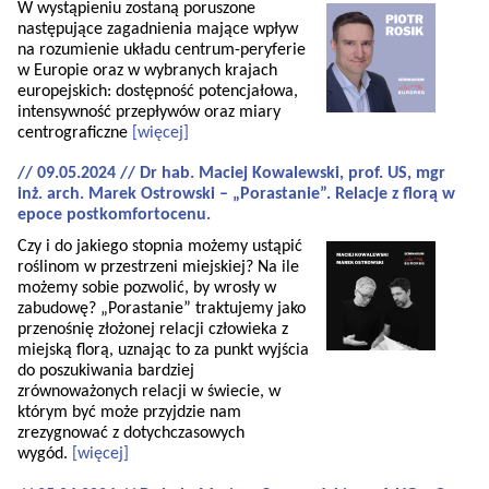
W wystąpieniu zostaną poruszone
następujące zagadnienia mające wpływ
na rozumienie układu centrum-peryferie
w Europie oraz w wybranych krajach
europejskich: dostępność potencjałowa,
intensywność przepływów oraz miary
centrograficzne
[więcej]
// 09.05.2024 // Dr hab. Maciej Kowalewski, prof. US, mgr
inż. arch. Marek Ostrowski – „Porastanie”. Relacje z florą w
epoce postkomfortocenu.
Czy i do jakiego stopnia możemy ustąpić
roślinom w przestrzeni miejskiej? Na ile
możemy sobie pozwolić, by wrosły w
zabudowę? „Porastanie” traktujemy jako
przenośnię złożonej relacji człowieka z
miejską florą, uznając to za punkt wyjścia
do poszukiwania bardziej
zrównoważonych relacji w świecie, w
którym być może przyjdzie nam
zrezygnować z dotychczasowych
wygód.
[więcej]