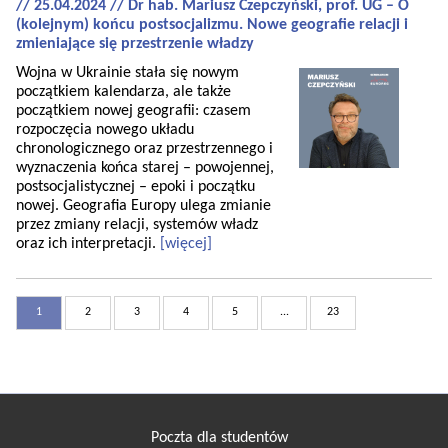
// 25.04.2024 // Dr hab. Mariusz Czepczyński, prof. UG – O
(kolejnym) końcu postsocjalizmu. Nowe geografie relacji i
zmieniające się przestrzenie władzy
Wojna w Ukrainie stała się nowym
początkiem kalendarza, ale także
początkiem nowej geografii: czasem
rozpoczęcia nowego układu
chronologicznego oraz przestrzennego i
wyznaczenia końca starej – powojennej,
postsocjalistycznej – epoki i początku
nowej. Geografia Europy ulega zmianie
przez zmiany relacji, systemów władz
oraz ich interpretacji.
[więcej]
1
2
3
4
5
...
23
Poczta dla studentów