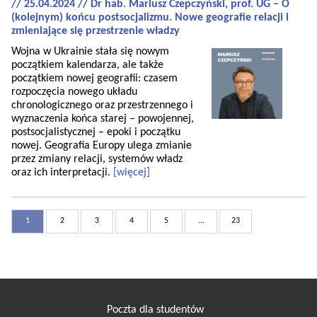
// 25.04.2024 // Dr hab. Mariusz Czepczyński, prof. UG – O
(kolejnym) końcu postsocjalizmu. Nowe geografie relacji i
zmieniające się przestrzenie władzy
Wojna w Ukrainie stała się nowym
początkiem kalendarza, ale także
początkiem nowej geografii: czasem
rozpoczęcia nowego układu
chronologicznego oraz przestrzennego i
wyznaczenia końca starej – powojennej,
postsocjalistycznej – epoki i początku
nowej. Geografia Europy ulega zmianie
przez zmiany relacji, systemów władz
oraz ich interpretacji.
[więcej]
1
2
3
4
5
...
23
Poczta dla studentów