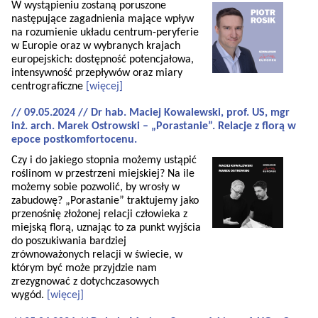
W wystąpieniu zostaną poruszone
następujące zagadnienia mające wpływ
na rozumienie układu centrum-peryferie
w Europie oraz w wybranych krajach
europejskich: dostępność potencjałowa,
intensywność przepływów oraz miary
centrograficzne
[więcej]
// 09.05.2024 // Dr hab. Maciej Kowalewski, prof. US, mgr
inż. arch. Marek Ostrowski – „Porastanie”. Relacje z florą w
epoce postkomfortocenu.
Czy i do jakiego stopnia możemy ustąpić
roślinom w przestrzeni miejskiej? Na ile
możemy sobie pozwolić, by wrosły w
zabudowę? „Porastanie” traktujemy jako
przenośnię złożonej relacji człowieka z
miejską florą, uznając to za punkt wyjścia
do poszukiwania bardziej
zrównoważonych relacji w świecie, w
którym być może przyjdzie nam
zrezygnować z dotychczasowych
wygód.
[więcej]