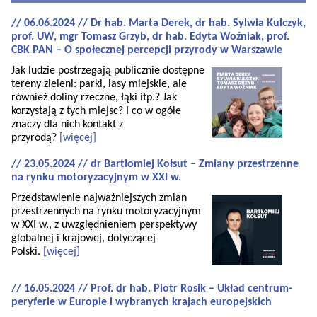
// 06.06.2024 // Dr hab. Marta Derek, dr hab. Sylwia Kulczyk,
prof. UW, mgr Tomasz Grzyb, dr hab. Edyta Woźniak, prof.
CBK PAN – O społecznej percepcji przyrody w Warszawie
Jak ludzie postrzegają publicznie dostępne
tereny zieleni: parki, lasy miejskie, ale
również doliny rzeczne, łąki itp.? Jak
korzystają z tych miejsc? I co w ogóle
znaczy dla nich kontakt z
przyrodą?
[więcej]
// 23.05.2024 // dr Bartłomiej Kołsut – Zmiany przestrzenne
na rynku motoryzacyjnym w XXI w.
Przedstawienie najważniejszych zmian
przestrzennych na rynku motoryzacyjnym
w XXI w., z uwzględnieniem perspektywy
globalnej i krajowej, dotyczącej
Polski.
[więcej]
// 16.05.2024 // Prof. dr hab. Piotr Rosik – Układ centrum-
peryferie w Europie i wybranych krajach europejskich