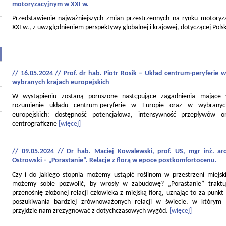
motoryzacyjnym w XXI w.
Przedstawienie najważniejszych zmian przestrzennych na rynku motory
XXI w., z uwzględnieniem perspektywy globalnej i krajowej, dotyczącej Polsk
// 16.05.2024 // Prof. dr hab. Piotr Rosik – Układ centrum-peryferie w
wybranych krajach europejskich
W wystąpieniu zostaną poruszone następujące zagadnienia mające
rozumienie układu centrum-peryferie w Europie oraz w wybranyc
europejskich: dostępność potencjałowa, intensywność przepływów o
centrograficzne
[więcej]
// 09.05.2024 // Dr hab. Maciej Kowalewski, prof. US, mgr inż. ar
Ostrowski – „Porastanie”. Relacje z florą w epoce postkomfortocenu.
Czy i do jakiego stopnia możemy ustąpić roślinom w przestrzeni miejski
możemy sobie pozwolić, by wrosły w zabudowę? „Porastanie” traktu
przenośnię złożonej relacji człowieka z miejską florą, uznając to za punkt
poszukiwania bardziej zrównoważonych relacji w świecie, w którym
przyjdzie nam zrezygnować z dotychczasowych wygód.
[więcej]