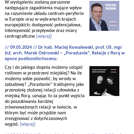
W wystąpieniu zostaną poruszone
następujące zagadnienia mające wpływ
na rozumienie układu centrum-peryferie
w Europie oraz w wybranych krajach
europejskich: dostępność potencjałowa,
intensywność przepływów oraz miary
centrograficzne
[więcej]
// 09.05.2024 // Dr hab. Maciej Kowalewski, prof. US, mgr
inż. arch. Marek Ostrowski – „Porastanie”. Relacje z florą w
epoce postkomfortocenu.
Czy i do jakiego stopnia możemy ustąpić
roślinom w przestrzeni miejskiej? Na ile
możemy sobie pozwolić, by wrosły w
zabudowę? „Porastanie” traktujemy jako
przenośnię złożonej relacji człowieka z
miejską florą, uznając to za punkt wyjścia
do poszukiwania bardziej
zrównoważonych relacji w świecie, w
którym być może przyjdzie nam
zrezygnować z dotychczasowych
wygód.
[więcej]