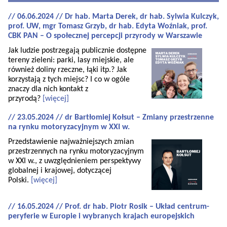
// 06.06.2024 // Dr hab. Marta Derek, dr hab. Sylwia Kulczyk,
prof. UW, mgr Tomasz Grzyb, dr hab. Edyta Woźniak, prof.
CBK PAN – O społecznej percepcji przyrody w Warszawie
Jak ludzie postrzegają publicznie dostępne
tereny zieleni: parki, lasy miejskie, ale
również doliny rzeczne, łąki itp.? Jak
korzystają z tych miejsc? I co w ogóle
znaczy dla nich kontakt z
przyrodą?
[więcej]
// 23.05.2024 // dr Bartłomiej Kołsut – Zmiany przestrzenne
na rynku motoryzacyjnym w XXI w.
Przedstawienie najważniejszych zmian
przestrzennych na rynku motoryzacyjnym
w XXI w., z uwzględnieniem perspektywy
globalnej i krajowej, dotyczącej
Polski.
[więcej]
// 16.05.2024 // Prof. dr hab. Piotr Rosik – Układ centrum-
peryferie w Europie i wybranych krajach europejskich