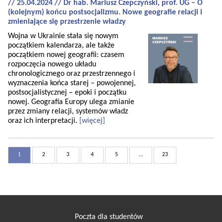
// 25.04.2024 // Dr hab. Mariusz Czepczyński, prof. UG – O
(kolejnym) końcu postsocjalizmu. Nowe geografie relacji i
zmieniające się przestrzenie władzy
Wojna w Ukrainie stała się nowym
początkiem kalendarza, ale także
początkiem nowej geografii: czasem
rozpoczęcia nowego układu
chronologicznego oraz przestrzennego i
wyznaczenia końca starej – powojennej,
postsocjalistycznej – epoki i początku
nowej. Geografia Europy ulega zmianie
przez zmiany relacji, systemów władz
oraz ich interpretacji.
[więcej]
1
2
3
4
5
...
23
Poczta dla studentów