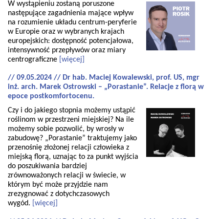
W wystąpieniu zostaną poruszone
następujące zagadnienia mające wpływ
na rozumienie układu centrum-peryferie
w Europie oraz w wybranych krajach
europejskich: dostępność potencjałowa,
intensywność przepływów oraz miary
centrograficzne
[więcej]
// 09.05.2024 // Dr hab. Maciej Kowalewski, prof. US, mgr
inż. arch. Marek Ostrowski – „Porastanie”. Relacje z florą w
epoce postkomfortocenu.
Czy i do jakiego stopnia możemy ustąpić
roślinom w przestrzeni miejskiej? Na ile
możemy sobie pozwolić, by wrosły w
zabudowę? „Porastanie” traktujemy jako
przenośnię złożonej relacji człowieka z
miejską florą, uznając to za punkt wyjścia
do poszukiwania bardziej
zrównoważonych relacji w świecie, w
którym być może przyjdzie nam
zrezygnować z dotychczasowych
wygód.
[więcej]