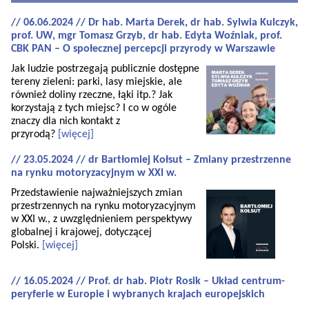
// 06.06.2024 // Dr hab. Marta Derek, dr hab. Sylwia Kulczyk,
prof. UW, mgr Tomasz Grzyb, dr hab. Edyta Woźniak, prof.
CBK PAN – O społecznej percepcji przyrody w Warszawie
Jak ludzie postrzegają publicznie dostępne
tereny zieleni: parki, lasy miejskie, ale
również doliny rzeczne, łąki itp.? Jak
korzystają z tych miejsc? I co w ogóle
znaczy dla nich kontakt z
przyrodą?
[więcej]
// 23.05.2024 // dr Bartłomiej Kołsut – Zmiany przestrzenne
na rynku motoryzacyjnym w XXI w.
Przedstawienie najważniejszych zmian
przestrzennych na rynku motoryzacyjnym
w XXI w., z uwzględnieniem perspektywy
globalnej i krajowej, dotyczącej
Polski.
[więcej]
// 16.05.2024 // Prof. dr hab. Piotr Rosik – Układ centrum-
peryferie w Europie i wybranych krajach europejskich