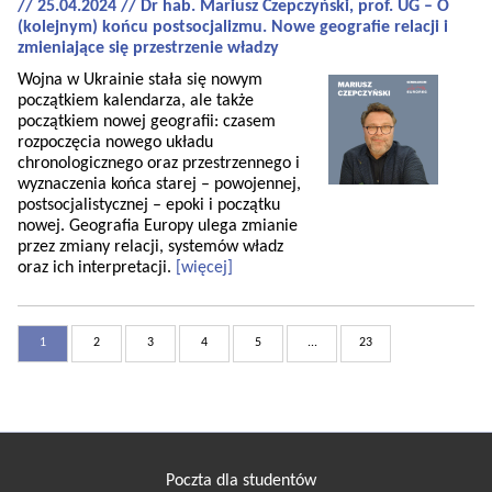
// 25.04.2024 // Dr hab. Mariusz Czepczyński, prof. UG – O
(kolejnym) końcu postsocjalizmu. Nowe geografie relacji i
zmieniające się przestrzenie władzy
Wojna w Ukrainie stała się nowym
początkiem kalendarza, ale także
początkiem nowej geografii: czasem
rozpoczęcia nowego układu
chronologicznego oraz przestrzennego i
wyznaczenia końca starej – powojennej,
postsocjalistycznej – epoki i początku
nowej. Geografia Europy ulega zmianie
przez zmiany relacji, systemów władz
oraz ich interpretacji.
[więcej]
1
2
3
4
5
...
23
Poczta dla studentów